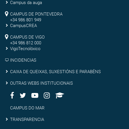
de
Campus da auga
Ourense
Campus
CAMPUS DE PONTEVEDRA
+34 986 801 949
de
CampusCREA
Campus
Pontevedra
CAMPUS DE VIGO
de
+34 986 812 000
VigoTecnolóxico
Vigo
INCIDENCIAS
Caixa
CAIXA DE QUEIXAS, SUXESTIÓNS E PARABÉNS
de
Outras
OUTRAS WEBS INSTITUCIONAIS
queixas,
Facebook
Twitter
Youtube
Instagram
AppleU
webs
Redes
suxestións
institucionais
Sociais
Campus
CAMPUS DO MAR
e
do
Transparencia
TRANSPARENCIA