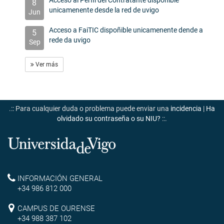
Acceso al Perfil del Contratante disponible
8
unicamenente desde la red de uvigo
Jun
Acceso a FaiTIC dispoñible unicamenente dende a
5
rede da uvigo
Sep
Ver más
.:: Para cualquier duda o problema puede enviar una
incidencia
|
Ha
olvidado su contraseña o su NIU?
::.
Universidade
de
Reitoría
INFORMACIÓN GENERAL
Vigo
+34 986 812 000
Campus
CAMPUS DE OURENSE
+34 988 387 102