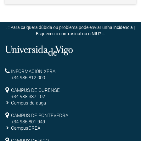
.:: Para calquera dúbida ou problema pode enviar unha
incidencia
|
Esqueceu o contrasinal ou o NIU?
::.
Universidade
de
Reitoría
INFORMACIÓN XERAL
Vigo
+34 986 812 000
Campus
CAMPUS DE OURENSE
+34 988 387 102
de
Campus da auga
Ourense
Campus
CAMPUS DE PONTEVEDRA
+34 986 801 949
de
CampusCREA
Campus
CAMPUS DE VIGO