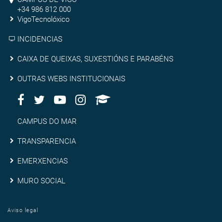
Pontevedra
de
+34 986 812 000
VigoTecnolóxico
Vigo
INCIDENCIAS
Caixa
CAIXA DE QUEIXAS, SUXESTIÓNS E PARABÉNS
de
Outras
OUTRAS WEBS INSTITUCIONAIS
queixas,
Facebook
Twitter
Youtube
Instagram
AppleU
webs
Redes
suxestións
institucionais
Sociais
Campus
CAMPUS DO MAR
e
do
Transparencia
TRANSPARENCIA
parabéns
Mar
Emerxencias
EMERXENCIAS
Muro
MURO SOCIAL
social
Aviso legal