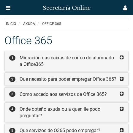
Secretaría Online
Menú
M
aplicación
us
Ir
INICIO
AXUDA
OFFICE 365
Secretaría
o
contido
Office 365
Uvigo
principal
Migración das caixas de correo do alumnado
1
a Office365
Que necesito para poder empregar Office 365?
2
Como accedo aos servizos de Office 365?
3
Onde obteño axuda ou a quen lle podo
4
preguntar?
Que servizos de O365 podo empregar?
5