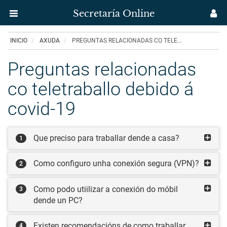
Secretaría Online
Menú
M
aplicación
us
Ir
INICIO
AXUDA
PREGUNTAS RELACIONADAS CO TELE...
Secretaría
o
contido
Preguntas relacionadas
Uvigo
principal
co teletraballo debido á
covid-19
Que preciso para traballar dende a casa?
1
Como configuro unha conexión segura (VPN)?
2
Como podo utiilizar a conexión do móbil
3
dende un PC?
Existen recomendacións de como traballar
4