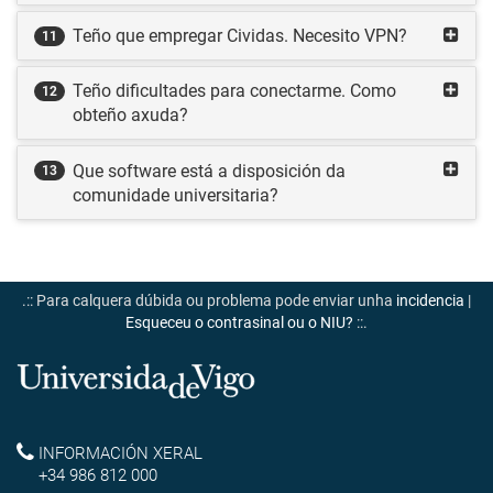
Teño que empregar Cividas. Necesito VPN?
11
Teño dificultades para conectarme. Como
12
obteño axuda?
Que software está a disposición da
13
comunidade universitaria?
.:: Para calquera dúbida ou problema pode enviar unha
incidencia
|
Esqueceu o contrasinal ou o NIU?
::.
Universidade
de
Reitoría
INFORMACIÓN XERAL
Vigo
+34 986 812 000