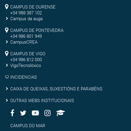
Campus
CAMPUS DE OURENSE
+34 988 387 102
de
Campus da auga
Ourense
Campus
CAMPUS DE PONTEVEDRA
+34 986 801 949
de
CampusCREA
Campus
Pontevedra
CAMPUS DE VIGO
de
+34 986 812 000
VigoTecnolóxico
Vigo
INCIDENCIAS
Caixa
CAIXA DE QUEIXAS, SUXESTIÓNS E PARABÉNS
de
Outras
OUTRAS WEBS INSTITUCIONAIS
queixas,
Facebook
Twitter
Youtube
Instagram
AppleU
webs
Redes
suxestións
institucionais
Sociais
Campus
CAMPUS DO MAR