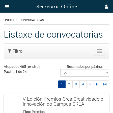
Secretaría Online
Menú
M
aplicación
us
Ir
INICIO
CONVOCATORIAS
Secretaría
o
contido
Listaxe de convocatorias
Uvigo
principal
Filtro
Buscar
Atopados 465 rexistros
Resultados por páxina:
Páxina 1 de 24
1
2
3
4
5
páginas
últim
siguientes
págin
V Edición Premios Crea Creatividade e
Innovación do Campus CREA
Tipo:
Premios