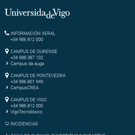
Universidade
de
Reitoría
INFORMACIÓN XERAL
Vigo
+34 986 812 000
Campus
CAMPUS DE OURENSE
+34 988 387 102
de
Campus da auga
Ourense
Campus
CAMPUS DE PONTEVEDRA
+34 986 801 949
de
CampusCREA
Campus
Pontevedra
CAMPUS DE VIGO
de
+34 986 812 000
VigoTecnolóxico
Vigo
INCIDENCIAS