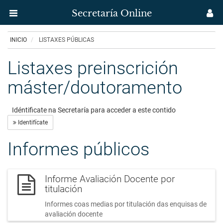
Secretaría Online
Menú
M
aplicación
us
Ir
INICIO
LISTAXES PÚBLICAS
Secretaría
o
contido
Listaxes preinscrición
Uvigo
principal
máster/doutoramento
-
Listaxes
Idéntificate na Secretaría para acceder a este contido
públicas
Identifícate
Informes públicos
Informe Avaliación Docente por
titulación
Informes coas medias por titulación das enquisas de
avaliación docente