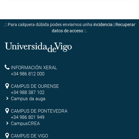
.:: Para calquera dúbida podes enviarnos unha
incidencia
|
Recuperar
datos de acceso
::.
Universidade
de
Reitoría
INFORMACIÓN XERAL
Vigo
+34 986 812 000
Campus
CAMPUS DE OURENSE
+34 988 387 102
de
Campus da auga
Ourense
Campus
CAMPUS DE PONTEVEDRA
+34 986 801 949
de
CampusCREA
Campus
Pontevedra
CAMPUS DE VIGO