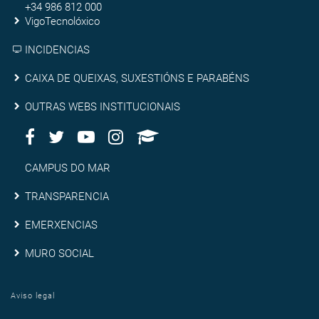
de
+34 986 812 000
VigoTecnolóxico
Vigo
INCIDENCIAS
Caixa
CAIXA DE QUEIXAS, SUXESTIÓNS E PARABÉNS
de
Outras
OUTRAS WEBS INSTITUCIONAIS
queixas,
Facebook
Twitter
Youtube
Instagram
AppleU
webs
Redes
suxestións
institucionais
Sociais
Campus
CAMPUS DO MAR
e
do
Transparencia
TRANSPARENCIA
parabéns
Mar
Emerxencias
EMERXENCIAS
Muro
MURO SOCIAL
social
Aviso legal