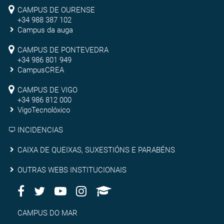
Campus
CAMPUS DE OURENSE
+34 988 387 102
de
Campus da auga
Ourense
Campus
CAMPUS DE PONTEVEDRA
+34 986 801 949
de
CampusCREA
Campus
Pontevedra
CAMPUS DE VIGO
de
+34 986 812 000
VigoTecnolóxico
Vigo
INCIDENCIAS
Caixa
CAIXA DE QUEIXAS, SUXESTIÓNS E PARABÉNS
de
Outras
OUTRAS WEBS INSTITUCIONAIS
queixas,
Facebook
Twitter
Youtube
Instagram
AppleU
webs
Redes
suxestións
institucionais
Sociais
Campus
CAMPUS DO MAR