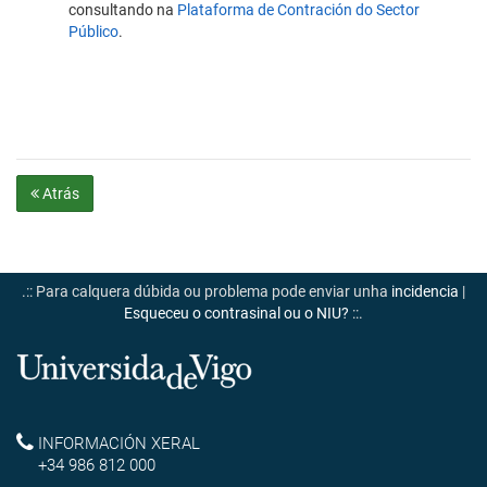
consultando na
Plataforma de Contración do Sector
Público
.
Atrás
.:: Para calquera dúbida ou problema pode enviar unha
incidencia
|
Esqueceu o contrasinal ou o NIU?
::.
Universidade
de
Reitoría
INFORMACIÓN XERAL
Vigo
+34 986 812 000