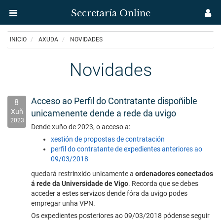
Secretaría Online
Menú
M
aplicación
us
Ir
INICIO
AXUDA
NOVIDADES
Secretaría
o
contido
Uvigo
principal
Novidades
Acceso ao Perfil do Contratante dispoñible
8
Xuñ
unicamenente dende a rede da uvigo
2023
Dende xuño de 2023, o acceso a:
xestión de propostas de contratación
perfil do contratante de expedientes anteriores ao
09/03/2018
quedará restrinxido unicamente a
ordenadores conectados
á rede da Universidade de Vigo
. Recorda que se debes
acceder a estes servizos dende fóra da uvigo podes
empregar unha VPN.
Os expedientes posteriores ao 09/03/2018 pódense seguir