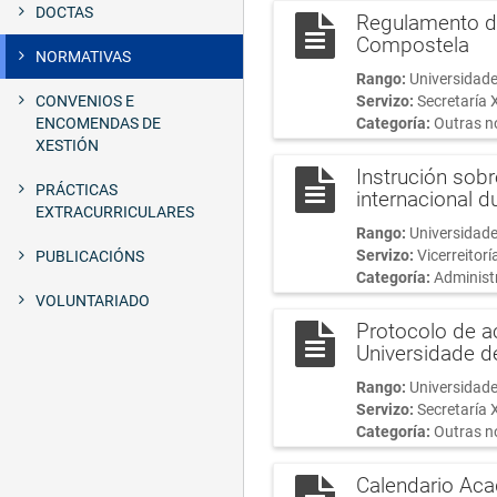
DOCTAS
Regulamento de
Compostela
NORMATIVAS
Rango:
Universidade
CONVENIOS E
Servizo:
Secretaría 
ENCOMENDAS DE
Categoría:
Outras n
XESTIÓN
Instrución sob
PRÁCTICAS
internacional 
EXTRACURRICULARES
Rango:
Universidade
Servizo:
Vicerreitorí
PUBLICACIÓNS
Categoría:
Administr
VOLUNTARIADO
Protocolo de a
Universidade d
Rango:
Universidade
Servizo:
Secretaría 
Categoría:
Outras n
Calendario Ac