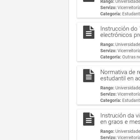
Rango:
Universidade
Servizo:
Vicerreitorí
Categoría:
Estudant
Instrucción do
electrónicos p
Rango:
Universidade
Servizo:
Vicerreitor
Categoría:
Outras n
Normativa de re
estudantil en a
Rango:
Universidade
Servizo:
Vicerreitor
Categoría:
Estudant
Instrución da v
en graos e me
Rango:
Universidade
Servizo:
Vicerreitorí