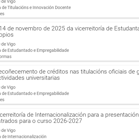
 de Vigo
a de Titulacións e Innovación Docente
es
 14 de novembro de 2025 da vicerreitoría de Estudan
ropios
 de Vigo
ía de Estudantado e Empregabilidade
ormas
coñecemento de créditos nas titulacións oficiais de 
ctividades universitarias
 de Vigo
ía de Estudantado e Empregabilidade
es
icerreitoría de Internacionalización para a presentaci
strados para o curso 2026-2027
 de Vigo
a de Internacionalización