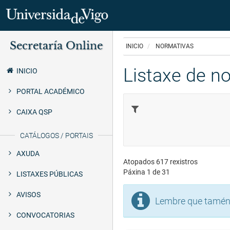
Ir
Secretaría Online
o
INICIO
NORMATIVAS
Secretaría
contido
principal
Listaxe de n
Uvigo
INICIO
PORTAL ACADÉMICO
CAIXA QSP
CATÁLOGOS / PORTAIS
AXUDA
Atopados 617 rexistros
Páxina 1 de 31
LISTAXES PÚBLICAS
AVISOS
Lembre que tamén 
CONVOCATORIAS