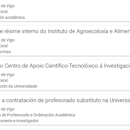
 de Vigo
Xeral
ón académica
 réxime interno do Instituto de Agroecoloxía e Alimen
 de Vigo
Xeral
ormas
 Centro de Apoio Científico-Tecnolóxico á Investigac
 de Vigo
Xeral
ción da Universidade
 a contratación de profesorado substituto na Univers
 de Vigo
ía de Profesorado e Ordenación Académica
ocente e investigador