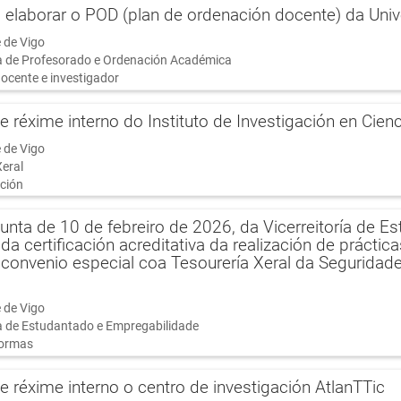
 elaborar o POD (plan de ordenación docente) da Un
 de Vigo
ía de Profesorado e Ordenación Académica
ocente e investigador
 réxime interno do Instituto de Investigación en Cien
 de Vigo
Xeral
ción
unta de 10 de febreiro de 2026, da Vicerreitoría de E
da certificación acreditativa da realización de prácti
 convenio especial coa Tesourería Xeral da Segurida
 de Vigo
ía de Estudantado e Empregabilidade
ormas
 réxime interno o centro de investigación AtlanTTic