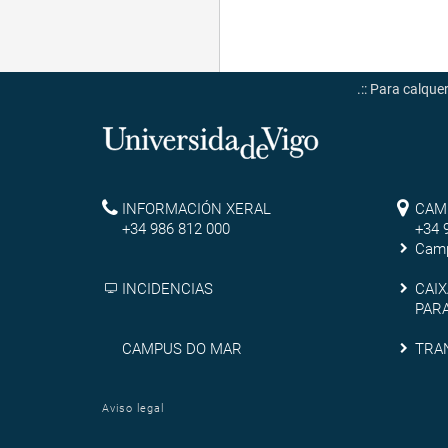
.:: Para calqu
Universidade
de
Reitoría
Ca
INFORMACIÓN XERAL
CAM
Vigo
+34 986 812 000
+34 
de
Camp
Ou
Cai
INCIDENCIAS
CAIX
PAR
de
Campus
Tra
CAMPUS DO MAR
TRA
que
do
sux
Aviso legal
Mar