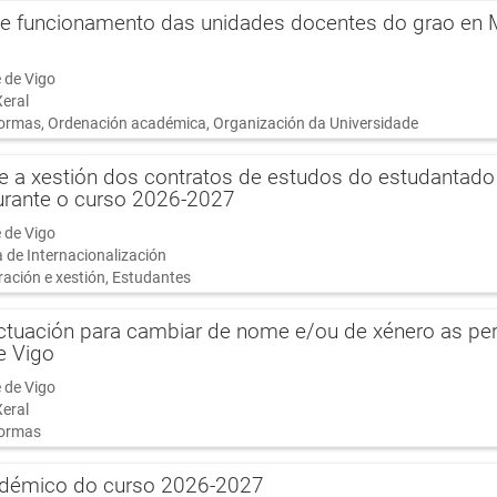
 funcionamento das unidades docentes do grao en M
 de Vigo
Xeral
ormas, Ordenación académica, Organización da Universidade
re a xestión dos contratos de estudos do estudantado
durante o curso 2026-2027
 de Vigo
a de Internacionalización
ación e xestión, Estudantes
ctuación para cambiar de nome e/ou de xénero as perso
e Vigo
 de Vigo
Xeral
ormas
adémico do curso 2026-2027