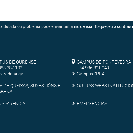
era dúbida ou problema pode enviar unha
incidencia
|
Esqueceu o contrasi
mpus
Campus
PUS DE OURENSE
CAMPUS DE PONTEVEDRA
988 387 102
+34 986 801 949
de
us da auga
CampusCREA
rense
Pontevedra
xa
Outras
A DE QUEIXAS, SUXESTIÓNS E
OUTRAS WEBS INSTITUCIO
ABÉNS
webs
nsparencia
Emerxencias
NSPARENCIA
EMERXENCIAS
ixas,
institucionais
estións