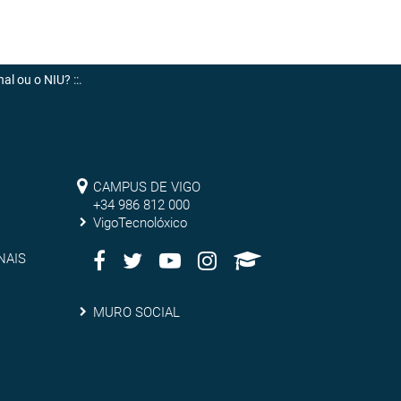
nal ou o NIU?
::.
Campus
CAMPUS DE VIGO
de
+34 986 812 000
VigoTecnolóxico
Vigo
Facebook
Twitter
Youtube
Instagram
AppleU
Redes
NAIS
Sociais
Muro
MURO SOCIAL
social