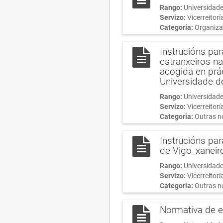
Rango:
Universidade
Servizo:
Vicerreitorí
Categoría:
Organiza
Instrucións pa
estranxeiros na
acogida en prá
Universidade d
Rango:
Universidade
Servizo:
Vicerreitor
Categoría:
Outras n
Instrucións pa
de Vigo_xaneir
Rango:
Universidade
Servizo:
Vicerreitor
Categoría:
Outras n
Normativa de e