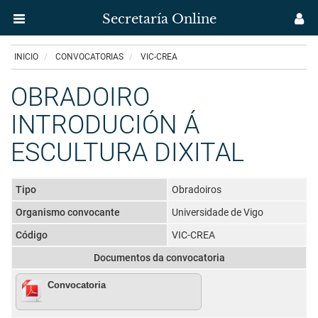
Secretaría Online
Menú
M
aplicación
us
Ir
INICIO
CONVOCATORIAS
VIC-CREA
Secretaría
o
contido
OBRADOIRO
Uvigo
principal
INTRODUCIÓN Á
ESCULTURA DIXITAL
Tipo
Obradoiros
Organismo convocante
Universidade de Vigo
Código
VIC-CREA
Documentos da convocatoria
Convocatoria