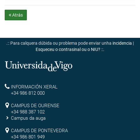
Atrás
.:: Para calquera dúbida ou problema pode enviar unha
incidencia
|
Esqueceu o contrasinal ou o NIU?
::.
Universidade
de
Reitoría
INFORMACIÓN XERAL
Vigo
+34 986 812 000
Campus
CAMPUS DE OURENSE
+34 988 387 102
de
Campus da auga
Ourense
Campus
CAMPUS DE PONTEVEDRA
+34 986 801 949