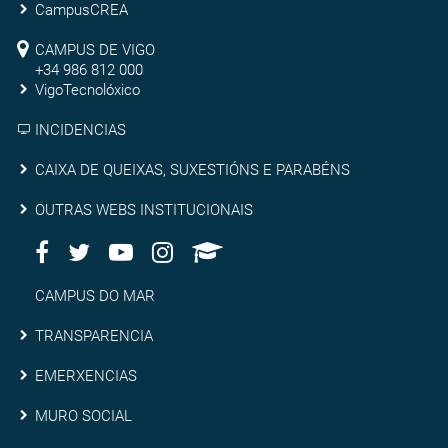
de
CampusCREA
Campus
Pontevedra
CAMPUS DE VIGO
de
+34 986 812 000
VigoTecnolóxico
Vigo
INCIDENCIAS
Caixa
CAIXA DE QUEIXAS, SUXESTIÓNS E PARABÉNS
de
Outras
OUTRAS WEBS INSTITUCIONAIS
queixas,
Facebook
Twitter
Youtube
Instagram
AppleU
webs
Redes
suxestións
institucionais
Sociais
Campus
CAMPUS DO MAR
e
do
Transparencia
TRANSPARENCIA
parabéns
Mar
Emerxencias
EMERXENCIAS
Muro
MURO SOCIAL