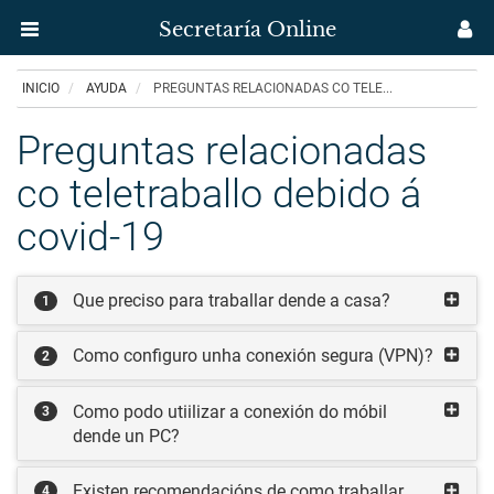
Secretaría Online
Menú
M
aplicación
us
Ir
INICIO
AYUDA
PREGUNTAS RELACIONADAS CO TELE...
Secretaría
o
contido
Preguntas relacionadas
Uvigo
principal
co teletraballo debido á
covid-19
Que preciso para traballar dende a casa?
1
Como configuro unha conexión segura (VPN)?
2
Como podo utiilizar a conexión do móbil
3
dende un PC?
Existen recomendacións de como traballar
4