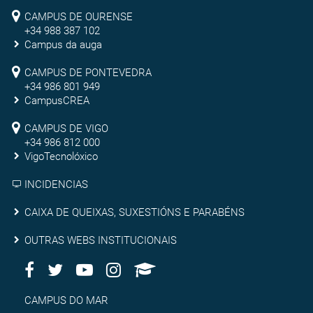
Campus
CAMPUS DE OURENSE
+34 988 387 102
de
Campus da auga
Ourense
Campus
CAMPUS DE PONTEVEDRA
+34 986 801 949
de
CampusCREA
Campus
Pontevedra
CAMPUS DE VIGO
de
+34 986 812 000
VigoTecnolóxico
Vigo
INCIDENCIAS
Caixa
CAIXA DE QUEIXAS, SUXESTIÓNS E PARABÉNS
de
Outras
OUTRAS WEBS INSTITUCIONAIS
queixas,
Facebook
Twitter
Youtube
Instagram
AppleU
webs
Redes
suxestións
institucionais
Sociais
Campus
CAMPUS DO MAR