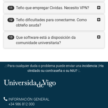
Teño que empregar Cividas. Necesito VPN?
11
Teño dificultades para conectarme. Como
12
obteño axuda?
Que software está a disposición da
13
comunidade universitaria?
.:: Para cualquier duda o problema puede enviar una
incidencia
|
Ha
olvidado su contraseña o su NIU?
::.
Universidade
de
Reitoría
INFORMACIÓN GENERAL
Vigo
+34 986 812 000