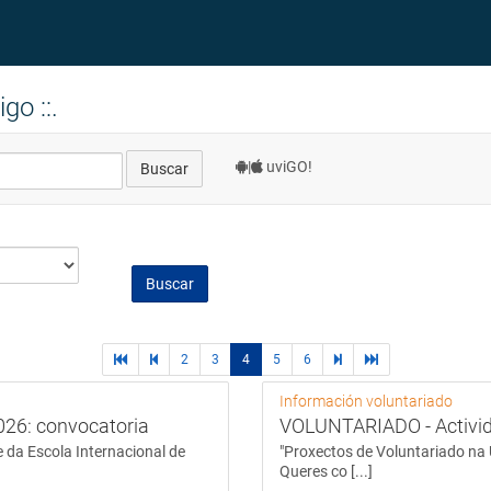
go ::.
|
uviGO!
Buscar
Buscar
primera
páginas
2
3
4
5
6
páginas
última
página
previas
siguientes
página
Información voluntariado
026: convocatoria
VOLUNTARIADO - Activi
 da Escola Internacional de
"Proxectos de Voluntariado na 
Queres co [...]