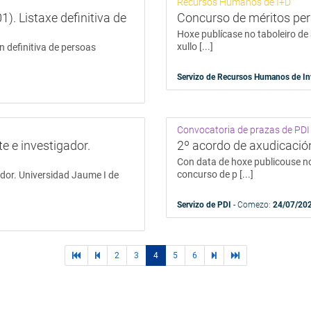
Recursos Humanos de I+D
). Listaxe definitiva de
Concurso de méritos per
Hoxe publícase no taboleiro de 
xullo [...]
n definitiva de persoas
Servizo de Recursos Humanos de In
Convocatoria de prazas de PDI
e e investigador.
2º acordo de axudicació
Con data de hoxe publicouse no
concurso de p [...]
dor. Universidad Jaume I de
Servizo de PDI
- Comezo:
24/07/20
primera
páginas
2
3
4
5
6
páginas
última
página
previas
siguientes
página