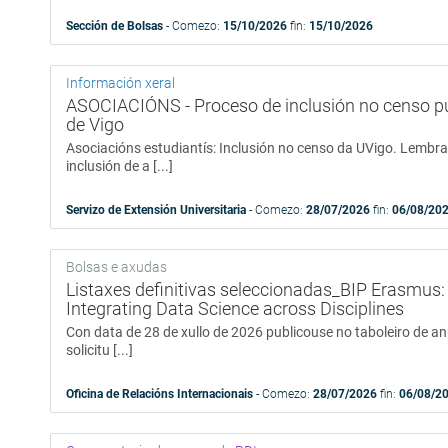
Sección de Bolsas
- Comezo:
15/10/2026
fin:
15/10/2026
Información xeral
ASOCIACIÓNS - Proceso de inclusión no censo pú
de Vigo
Asociacións estudiantís: Inclusión no censo da UVigo. Lembr
inclusión de a [...]
Servizo de Extensión Universitaria
- Comezo:
28/07/2026
fin:
06/08/20
Bolsas e axudas
Listaxes definitivas seleccionadas_BIP Erasmus
Integrating Data Science across Disciplines
Con data de 28 de xullo de 2026 publicouse no taboleiro de anu
solicitu [...]
Oficina de Relacións Internacionais
- Comezo:
28/07/2026
fin:
06/08/2