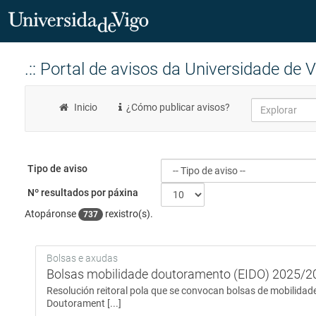
Ir
o
.:: Portal de avisos da Universidade de Vi
Secretaría
contido
principal
Uvigo
(actual)
Inicio
¿Cómo publicar avisos?
Tipo de aviso
Nº resultados por páxina
Atopáronse
rexistro(s).
737
Bolsas e axudas
Bolsas mobilidade doutoramento (EIDO) 2025/2
Resolución reitoral pola que se convocan bolsas de mobilidade
Doutorament [...]