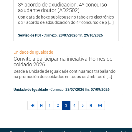
3º acordo de axudicación. 4º concurso
axudante doutor (AD2502)
Con data de hoxe publicouse no taboleiro electrónico
o 3º acordo de adxudicación do 4º concurso de p [...]
Servizo de PDI
- Comezo:
29/07/2026
fin:
29/10/2026
Unidade de Igualdade
Convite a participar na iniciativa Homes de
coidado 2026
Desde a Unidade de Igualdade continuamos traballando
na promoción dos coidados en todos os ámbitos d [...]
Unidade de Igualdade
- Comezo:
29/07/2026
fin:
07/09/2026
primera
páginas
1
2
3
4
5
páginas
última
página
previas
siguientes
página