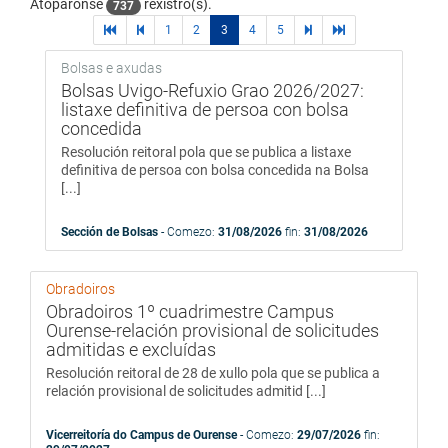
Atopáronse
rexistro(s).
737
primera
páginas
1
2
3
4
5
páginas
última
página
previas
siguientes
página
Bolsas e axudas
Bolsas Uvigo-Refuxio Grao 2026/2027:
listaxe definitiva de persoa con bolsa
concedida
Resolución reitoral pola que se publica a listaxe
definitiva de persoa con bolsa concedida na Bolsa
[...]
Sección de Bolsas
- Comezo:
31/08/2026
fin:
31/08/2026
Obradoiros
Obradoiros 1º cuadrimestre Campus
Ourense-relación provisional de solicitudes
admitidas e excluídas
Resolución reitoral de 28 de xullo pola que se publica a
relación provisional de solicitudes admitid [...]
Vicerreitoría do Campus de Ourense
- Comezo:
29/07/2026
fin: