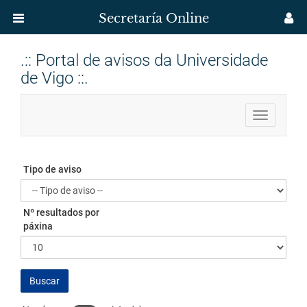
Secretaría Online
Menú
M
aplicación
us
Ir
.:: Portal de avisos da Universidade
Secretaría
o
de Vigo ::.
contido
Uvigo
principal
Toggle
navigation
Tipo de aviso
Nº resultados por
páxina
Buscar