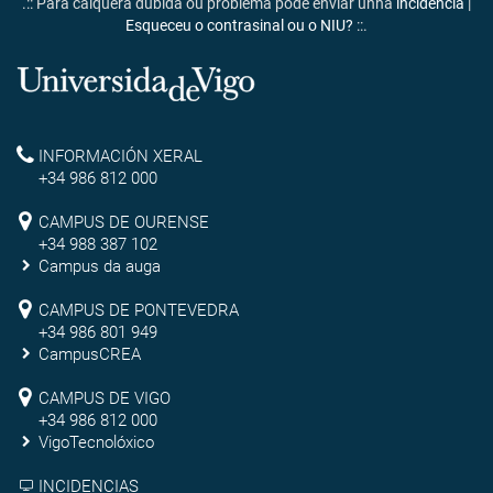
.:: Para calquera dúbida ou problema pode enviar unha
incidencia
|
Esqueceu o contrasinal ou o NIU?
::.
Universidade
de
Reitoría
INFORMACIÓN XERAL
Vigo
+34 986 812 000
Campus
CAMPUS DE OURENSE
+34 988 387 102
de
Campus da auga
Ourense
Campus
CAMPUS DE PONTEVEDRA
+34 986 801 949
de
CampusCREA
Campus
Pontevedra
CAMPUS DE VIGO
de
+34 986 812 000
VigoTecnolóxico
Vigo
INCIDENCIAS