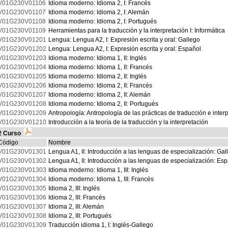
V01G230V01106
Idioma moderno: Idioma 2, I: Francés
V01G230V01107
Idioma moderno: Idioma 2, I: Alemán
V01G230V01108
Idioma moderno: Idioma 2, I: Portugués
V01G230V01109
Herramientas para la traducción y la interpretación I: Informática
V01G230V01201
Lengua: Lengua A2, I: Expresión escrita y oral: Gallego
V01G230V01202
Lengua: Lengua A2, I: Expresión escrita y oral: Español
V01G230V01203
Idioma moderno: Idioma 1, II: Inglés
V01G230V01204
Idioma moderno: Idioma 1, II: Francés
V01G230V01205
Idioma moderno: Idioma 2, II: Inglés
V01G230V01206
Idioma moderno: Idioma 2, II: Francés
V01G230V01207
Idioma moderno: Idioma 2, II: Alemán
V01G230V01208
Idioma moderno: Idioma 2, II: Portugués
V01G230V01209
Antropología: Antropología de las prácticas de traducción e inter
V01G230V01210
Introducción a la teoría de la traducción y la interpretación
2 Curso
Código
Nombre
V01G230V01301
Lengua A1, II: Introducción a las lenguas de especialización: Gal
V01G230V01302
Lengua A1, II: Introducción a las lenguas de especialización: Es
V01G230V01303
Idioma moderno: Idioma 1, III: Inglés
V01G230V01304
Idioma moderno: Idioma 1, III: Francés
V01G230V01305
Idioma 2, III: Inglés
V01G230V01306
Idioma 2, III: Francés
V01G230V01307
Idioma 2, III: Alemán
V01G230V01308
Idioma 2, III: Portugués
V01G230V01309
Traducción idioma 1, I: Inglés-Gallego