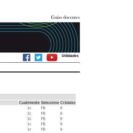
Utilidades
Cuatrimestre
Seleccione
Cr.totales
1c
FB
6
1c
FB
6
1c
FB
9
1c
FB
9
1c
FB
9