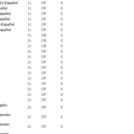
ués-Español
1c
OP
6
pañol
1c
OP
6
Español
1c
OP
6
spañol
1c
OP
6
s-Español
1c
OP
6
Español
1c
OP
6
2c
OB
6
2c
OB
6
2c
OB
6
2c
OP
6
2c
OP
6
2c
OP
6
2c
OP
6
2c
OP
6
2c
OP
6
2c
OP
6
2c
OP
6
2c
OP
6
2c
OP
6
glés-
2c
OP
6
rancés-
2c
OP
6
lemán-
2c
OP
6