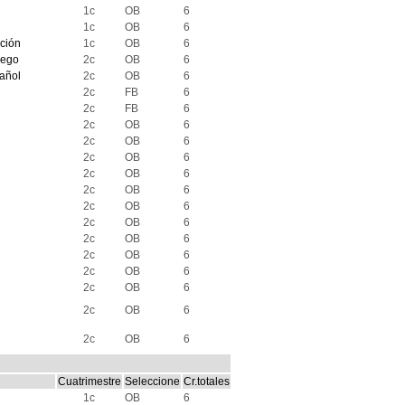
1c
OB
6
1c
OB
6
ación
1c
OB
6
lego
2c
OB
6
pañol
2c
OB
6
2c
FB
6
2c
FB
6
2c
OB
6
2c
OB
6
2c
OB
6
2c
OB
6
2c
OB
6
2c
OB
6
2c
OB
6
2c
OB
6
2c
OB
6
2c
OB
6
2c
OB
6
2c
OB
6
2c
OB
6
Cuatrimestre
Seleccione
Cr.totales
1c
OB
6