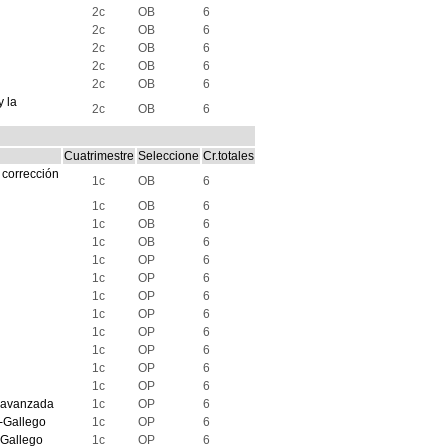
2c
OB
6
2c
OB
6
2c
OB
6
2c
OB
6
2c
OB
6
y la
2c
OB
6
Cuatrimestre
Seleccione
Cr.totales
 corrección
1c
OB
6
1c
OB
6
1c
OB
6
1c
OB
6
1c
OP
6
1c
OP
6
1c
OP
6
1c
OP
6
1c
OP
6
1c
OP
6
1c
OP
6
1c
OP
6
a avanzada
1c
OP
6
s-Gallego
1c
OP
6
-Gallego
1c
OP
6