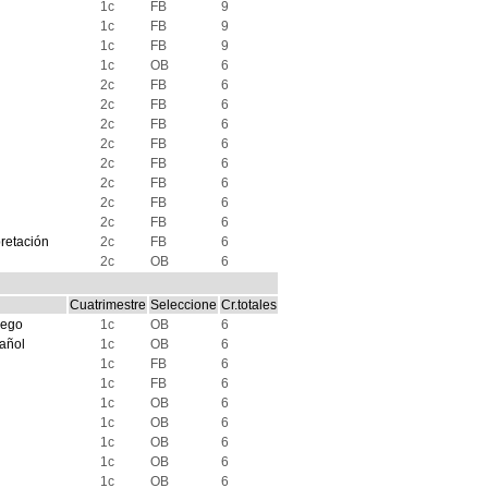
1c
FB
9
1c
FB
9
1c
FB
9
1c
OB
6
2c
FB
6
2c
FB
6
2c
FB
6
2c
FB
6
2c
FB
6
2c
FB
6
2c
FB
6
2c
FB
6
pretación
2c
FB
6
2c
OB
6
Cuatrimestre
Seleccione
Cr.totales
lego
1c
OB
6
pañol
1c
OB
6
1c
FB
6
1c
FB
6
1c
OB
6
1c
OB
6
1c
OB
6
1c
OB
6
1c
OB
6