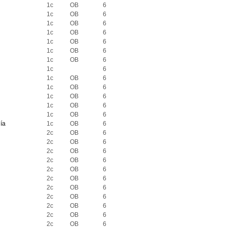
1c
OB
6
1c
OB
6
1c
OB
6
1c
OB
6
1c
OB
6
1c
OB
6
1c
OB
6
1c
6
1c
OB
6
1c
OB
6
1c
OB
6
1c
OB
6
1c
OB
6
ía
1c
OB
6
2c
OB
6
2c
OB
6
2c
OB
6
2c
OB
6
2c
OB
6
2c
OB
6
2c
OB
6
2c
OB
6
2c
OB
6
2c
OB
6
2c
OB
6