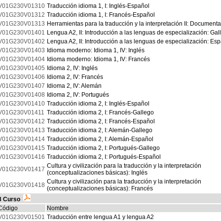
V01G230V01310
Traducción idioma 1, I: Inglés-Español
V01G230V01312
Traducción idioma 1, I: Francés-Español
V01G230V01313
Herramientas para la traducción y la interpretación II: Document
V01G230V01401
Lengua A2, II: Introducción a las lenguas de especialización: Gal
V01G230V01402
Lengua A2, II: Introducción a las lenguas de especialización: Es
V01G230V01403
Idioma moderno: Idioma 1, IV: Inglés
V01G230V01404
Idioma moderno: Idioma 1, IV: Francés
V01G230V01405
Idioma 2, IV: Inglés
V01G230V01406
Idioma 2, IV: Francés
V01G230V01407
Idioma 2, IV: Alemán
V01G230V01408
Idioma 2, IV: Portugués
V01G230V01410
Traducción idioma 2, I: Inglés-Español
V01G230V01411
Traducción idioma 2, I: Francés-Gallego
V01G230V01412
Traducción idioma 2, I: Francés-Español
V01G230V01413
Traducción idioma 2, I: Alemán-Gallego
V01G230V01414
Traducción idioma 2, I: Alemán-Español
V01G230V01415
Traducción idioma 2, I: Portugués-Gallego
V01G230V01416
Traducción idioma 2, I: Portugués-Español
Cultura y civilización para la traducción y la interpretación
V01G230V01417
(conceptualizaciones básicas): Inglés
Cultura y civilización para la traducción y la interpretación
V01G230V01418
(conceptualizaciones básicas): Francés
3 Curso
Código
Nombre
V01G230V01501
Traducción entre lengua A1 y lengua A2