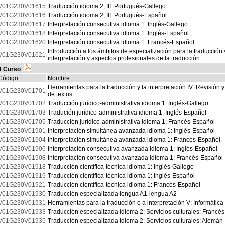
V01G230V01615
Traducción idioma 2, III: Portugués-Gallego
V01G230V01616
Traducción idioma 2, III: Portugués-Español
V01G230V01617
Interpretación consecutiva idioma 1: Inglés-Gallego
V01G230V01618
Interpretación consecutiva idioma 1: Inglés-Español
V01G230V01620
Interpretación consecutiva idioma 1: Francés-Español
Introducción a los ámbitos de especialización para la traducción 
V01G230V01621
interpretación y aspectos profesionales de la traducción
4 Curso
Código
Nombre
Herramientas para la traducción y la interpretación IV: Revisión y
V01G230V01701
de textos
V01G230V01702
Traducción jurídico-administrativa idioma 1: Inglés-Gallego
V01G230V01703
Tradución jurídico-administrativa idioma 1: Inglés-Español
V01G230V01705
Traducción jurídico-administrativa idioma 1: Francés-Español
V01G230V01901
Interpretación simultánea avanzada idioma 1: Inglés-Español
V01G230V01904
Interpretación simultánea avanzada idioma 1: Francés-Español
V01G230V01906
Interpretación consecutiva avanzada idioma 1: Inglés-Español
V01G230V01908
Interpretación consecutiva avanzada idioma 1: Francés-Español
V01G230V01918
Traducción científica-técnica idioma 1: Inglés-Gallego
V01G230V01919
Traducción científica-técnica idioma 1: Inglés-Español
V01G230V01921
Traducción científica-técnica idioma 1: Francés-Español
V01G230V01930
Traducción especializada lengua A1-lengua A2
V01G230V01931
Herramientas para la traducción e a interpretación V: Informátic
V01G230V01933
Traducción especializada idioma 2: Servicios culturales: Francé
V01G230V01935
Traducción especializada Idioma 2: Servicios culturales: Alemán