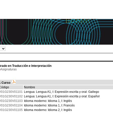
rado en Traducción e Interpretación
Asignaturas
1 Curso
Código
Nombre
V01G230V01101
Lengua: Lengua A1, I: Expresión escrita y oral: Gallego
V01G230V01102
Lengua: Lengua A1, I: Expresión escrita y oral: Español
V01G230V01103
Idioma moderno: Idioma 1, I: Inglés
V01G230V01104
Idioma moderno: Idioma 1, I: Francés
V01G230V01105
Idioma moderno: Idioma 2, I: Inglés