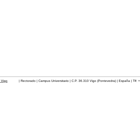
 Vigo
| Rectorado | Campus Universitario | C.P. 36.310 Vigo (Pontevedra) | España | Tlf: 