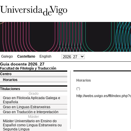
Galego
Castellano
English
Guia docente 2026_27
Facultad de Filología y Traducción
Centro
Horarios
Horarios
(*)
Titulaciones
Grado
http://webs.uvigo.es/fft/index.p
Grao en Filoloxía Aplicada Galega e
Española
Grao en Linguas Estranxeiras
Grao en Tradución e Interpretación
Máster
Máster Universitario en Ensino do
Español como Lingua Estranxeira ou
Segunda Lingua