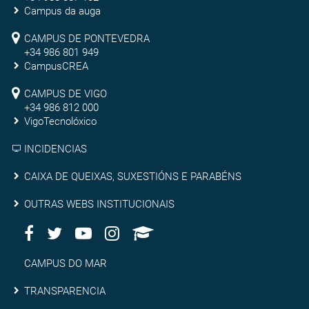
de
Campus da auga
Ourense
Campus
CAMPUS DE PONTEVEDRA
+34 986 801 949
de
CampusCREA
Campus
Pontevedra
CAMPUS DE VIGO
de
+34 986 812 000
VigoTecnolóxico
Vigo
INCIDENCIAS
Caixa
CAIXA DE QUEIXAS, SUXESTIÓNS E PARABÉNS
de
Outras
OUTRAS WEBS INSTITUCIONAIS
queixas,
Facebook
Twitter
Youtube
Instagram
AppleU
webs
Redes
suxestións
institucionais
Sociais
Campus
CAMPUS DO MAR
e
do
Transparencia
TRANSPARENCIA