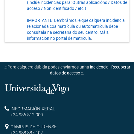
(Inclúe incidencias para: Outras aplicacións / Datos de
acceso / Non identificado / etc.)
IMPORTANTE:
Lembrámoslle que calquera incidencia
relacionada coa matrícula ou automatrícula debe
consultala na secretaría do seu centro. Máis
información no
portal de matrícula
.
.:: Para calquera dúbida podes enviarnos unha
incidencia
|
Recuperar
datos de acceso
::.
Universidade
de
Reitoría
INFORMACIÓN XERAL
Vigo
+34 986 812 000
Campus
CAMPUS DE OURENSE
+34 988 387 102