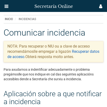
Secretaría Online
Menú
M
aplicación
us
Ir
INICIO
INCIDENCIAS
Secretaría
o
contido
Comunicar incidencia
Uvigo
principal
-
NOTA:
Para recuperar o NIU ou a clave de acceso
Incidencias
recomendámoslle empregar a ligazón
Recuperar datos
de acceso
.Obterá resposta moito antes.
Para axudarnos a indentificar adecuadamente o problema
pregámoslle que nos indique en cal das seguintes aplicacións
accesibles dende a Secretaría che surxiu a incidencia.
Aplicación sobre a que notificar
a incidencia