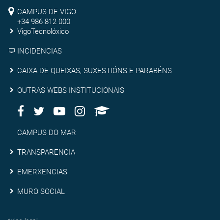
Campus
Pontevedra
CAMPUS DE VIGO
de
+34 986 812 000
VigoTecnolóxico
Vigo
INCIDENCIAS
Caixa
CAIXA DE QUEIXAS, SUXESTIÓNS E PARABÉNS
de
Outras
OUTRAS WEBS INSTITUCIONAIS
queixas,
Facebook
Twitter
Youtube
Instagram
AppleU
webs
Redes
suxestións
institucionais
Sociais
Campus
CAMPUS DO MAR
e
do
Transparencia
TRANSPARENCIA
parabéns
Mar
Emerxencias
EMERXENCIAS
Muro
MURO SOCIAL
social