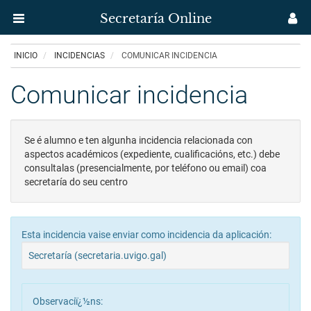
Secretaría Online
Menú
M
aplicación
us
Ir
INICIO
INCIDENCIAS
COMUNICAR INCIDENCIA
Secretaría
o
contido
Comunicar incidencia
Uvigo
principal
-
Se é alumno e ten algunha incidencia relacionada con
Comunicar
aspectos académicos (expediente, cualificacións, etc.) debe
consultalas (presencialmente, por teléfono ou email) coa
incidencia
secretaría do seu centro
Esta incidencia vaise enviar como incidencia da aplicación:
Secretaría (secretaria.uvigo.gal)
Observaciï¿½ns: