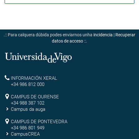
.:: Para calquera dúbida podes enviarnos unha
incidencia
|
Recuperar
datos de acceso
::.
Universidade
de
Reitoría
INFORMACIÓN XERAL
Vigo
+34 986 812 000
Campus
CAMPUS DE OURENSE
+34 988 387 102
de
Campus da auga
Ourense
Campus
CAMPUS DE PONTEVEDRA
+34 986 801 949
de
CampusCREA