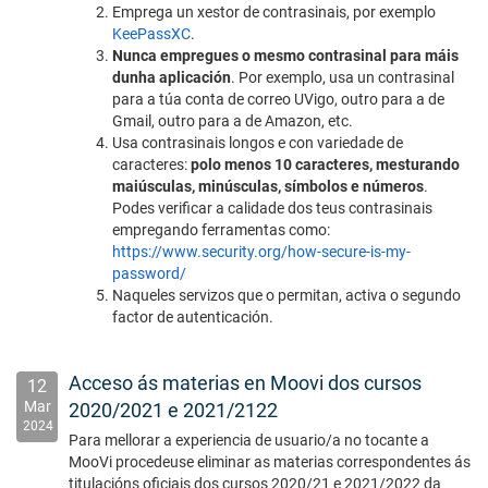
Emprega un xestor de contrasinais, por exemplo
KeePassXC
.
Nunca empregues o mesmo contrasinal para máis
dunha aplicación
. Por exemplo, usa un contrasinal
para a túa conta de correo UVigo, outro para a de
Gmail, outro para a de Amazon, etc.
Usa contrasinais longos e con variedade de
caracteres:
polo menos 10 caracteres, mesturando
maiúsculas, minúsculas, símbolos e números
.
Podes verificar a calidade dos teus contrasinais
empregando ferramentas como:
https://www.security.org/how-secure-is-my-
password/
Naqueles servizos que o permitan, activa o segundo
factor de autenticación.
Acceso ás materias en Moovi dos cursos
12
Mar
2020/2021 e 2021/2122
2024
Para mellorar a experiencia de usuario/a no tocante a
MooVi procedeuse eliminar as materias correspondentes ás
titulacións oficiais dos cursos 2020/21 e 2021/2022 da