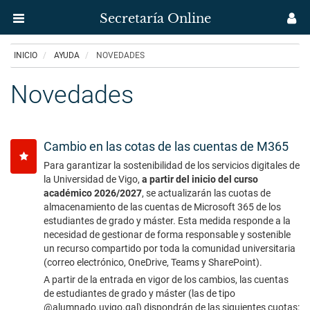
Secretaría Online
Menú
M
aplicación
us
Ir
INICIO
AYUDA
NOVEDADES
Secretaría
o
contido
Novedades
Uvigo
principal
Cambio en las cotas de las cuentas de M365
Para garantizar la sostenibilidad de los servicios digitales de
la Universidad de Vigo,
a partir del inicio del curso
académico 2026/2027
, se actualizarán las cuotas de
almacenamiento de las cuentas de Microsoft 365 de los
estudiantes de grado y máster. Esta medida responde a la
necesidad de gestionar de forma responsable y sostenible
un recurso compartido por toda la comunidad universitaria
(correo electrónico, OneDrive, Teams y SharePoint).
A partir de la entrada en vigor de los cambios, las cuentas
de estudiantes de grado y máster (las de tipo
@alumnado.uvigo.gal) dispondrán de las siguientes cuotas: