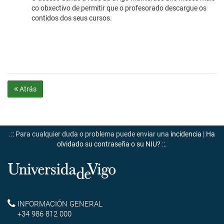
co obxectivo de permitir que o profesorado descargue os
contidos dos seus cursos.
Atrás
.:: Para cualquier duda o problema puede enviar una
incidencia
|
Ha
olvidado su contraseña o su NIU?
::.
Universidade
de
Reitoría
INFORMACIÓN GENERAL
Vigo
+34 986 812 000