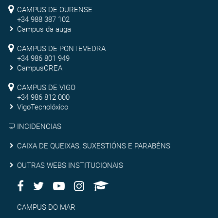
Campus
CAMPUS DE OURENSE
+34 988 387 102
de
Campus da auga
Ourense
Campus
CAMPUS DE PONTEVEDRA
+34 986 801 949
de
CampusCREA
Campus
Pontevedra
CAMPUS DE VIGO
de
+34 986 812 000
VigoTecnolóxico
Vigo
INCIDENCIAS
Caixa
CAIXA DE QUEIXAS, SUXESTIÓNS E PARABÉNS
de
Outras
OUTRAS WEBS INSTITUCIONAIS
queixas,
Facebook
Twitter
Youtube
Instagram
AppleU
webs
Redes
suxestións
institucionais
Sociais
Campus
CAMPUS DO MAR