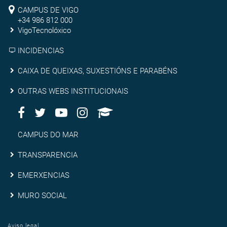
Campus
Pontevedra
CAMPUS DE VIGO
de
+34 986 812 000
VigoTecnolóxico
Vigo
INCIDENCIAS
Caixa
CAIXA DE QUEIXAS, SUXESTIÓNS E PARABÉNS
de
Outras
OUTRAS WEBS INSTITUCIONAIS
queixas,
Facebook
Twitter
Youtube
Instagram
AppleU
webs
Redes
suxestións
institucionais
Sociais
Campus
CAMPUS DO MAR
e
do
Transparencia
TRANSPARENCIA
parabéns
Mar
Emerxencias
EMERXENCIAS
Muro
MURO SOCIAL
social
Aviso legal