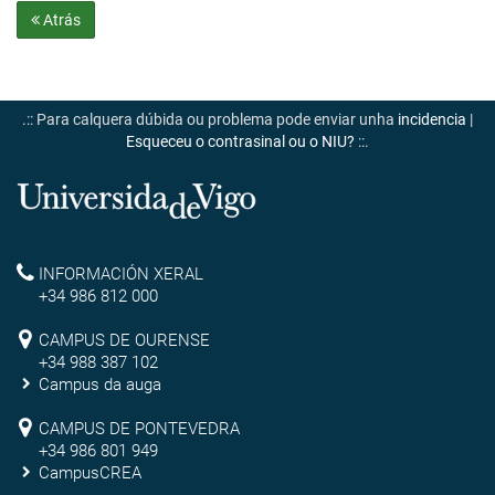
Atrás
.:: Para calquera dúbida ou problema pode enviar unha
incidencia
|
Esqueceu o contrasinal ou o NIU?
::.
Universidade
de
Reitoría
INFORMACIÓN XERAL
Vigo
+34 986 812 000
Campus
CAMPUS DE OURENSE
+34 988 387 102
de
Campus da auga
Ourense
Campus
CAMPUS DE PONTEVEDRA
+34 986 801 949
de
CampusCREA