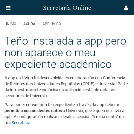
Secretaría Online
Menú
M
aplicación
us
Ir
INICIO
AXUDA
APP UVIGO
Secretaría
o
contido
Teño instalada a app pero
Uvigo
principal
non aparece o meu
expediente académico
A app da UVigo foi desenvolvida en colaboración coa Conferencia
de Reitores das Universidades Españolas (CRUE) e Universia. Parte
da infraestrutura tecnolóxica da aplicación está aloxada nos
servidores de Universia.
Para poder consultar o teu expediente a través da app deberás
permitir a cesión destes datos
a Universia, que é quen os envía á
app. A configuración realízase desde a sección "A miña conta" da
túa
Secretaría
.