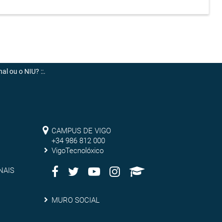
nal ou o NIU?
::.
Campus
CAMPUS DE VIGO
de
+34 986 812 000
VigoTecnolóxico
Vigo
Facebook
Twitter
Youtube
Instagram
AppleU
Redes
NAIS
Sociais
Muro
MURO SOCIAL