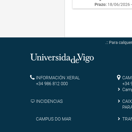
Prazo:
18/06/2026 -
.:: Para calqu
Universidade
de
Reitoría
Ca
INFORMACIÓN XERAL
CAM
Vigo
+34 986 812 000
+34 
de
Camp
Ou
Cai
INCIDENCIAS
CAIX
PAR
de
Campus
Tra
CAMPUS DO MAR
TRA
que