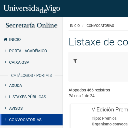
Ir
Secretaría Online
o
INICIO
CONVOCATORIAS
Secretaría
contido
principal
Listaxe de c
Uvigo
INICIO
PORTAL ACADÉMICO
CAIXA QSP
CATÁLOGOS / PORTAIS
AXUDA
Atopados 466 rexistros
Páxina 1 de 24
LISTAXES PÚBLICAS
AVISOS
V Edición Prem
Tipo:
Premios
CONVOCATORIAS
Organismo convoca