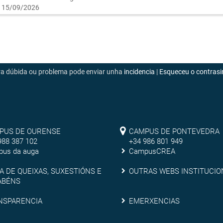
 15/09/2026
era dúbida ou problema pode enviar unha
incidencia
|
Esqueceu o contrasi
mpus
Campus
PUS DE OURENSE
CAMPUS DE PONTEVEDRA
988 387 102
+34 986 801 949
de
us da auga
CampusCREA
rense
Pontevedra
xa
Outras
A DE QUEIXAS, SUXESTIÓNS E
OUTRAS WEBS INSTITUCIO
ABÉNS
webs
nsparencia
Emerxencias
NSPARENCIA
EMERXENCIAS
ixas,
institucionais