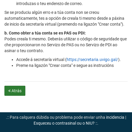
introduzas o teu enderezo de correo.
Se se produciu algún erro e a túa conta non se creou
automaticamente, tes a opción de creala ti mesmo desde a páxina
de inicio da secretaría virtual (premendo na ligazón "Crear conta").
b.
Como obter a túa conta se es PAS ou
PDI:
Podes creala ti mesmo. Deberás utilizar o código de seguridade que
che proporcionaron no Servizo de PAS ou no Servizo de PDI ao
asinar o teu contrato.
Accede á secretaría virtual (
https://secretaria.uvigo.gal/
).
Preme na ligazón "Crear conta" e segue as instrucións
Atrás
.:: Para calquera dúbida ou problema pode enviar unha
incidencia
|
Esqueceu o contrasinal ou o NIU?
::.