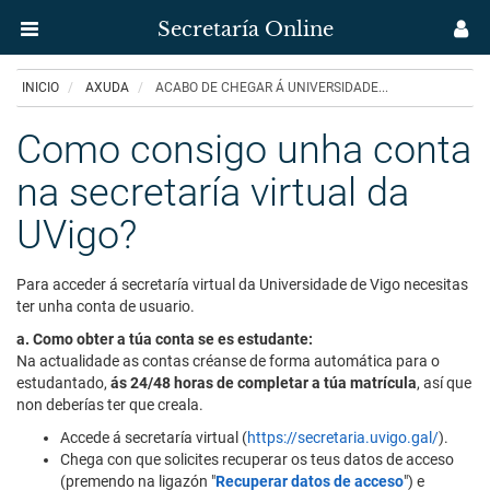
Secretaría Online
Menú
M
aplicación
us
Ir
INICIO
AXUDA
ACABO DE CHEGAR Á UNIVERSIDADE...
Secretaría
o
contido
Como consigo unha conta
Uvigo
principal
na secretaría virtual da
UVigo?
Para acceder á secretaría virtual da Universidade de Vigo necesitas
ter unha conta de usuario.
a. Como obter a túa conta se es estudante:
Na actualidade as contas créanse de forma automática para o
estudantado,
ás 24/48 horas de completar a túa matrícula
, así que
non deberías ter que creala.
Accede á secretaría virtual (
https://secretaria.uvigo.gal/
).
Chega con que solicites recuperar os teus datos de acceso
(premendo na ligazón "
Recuperar datos de acceso
") e