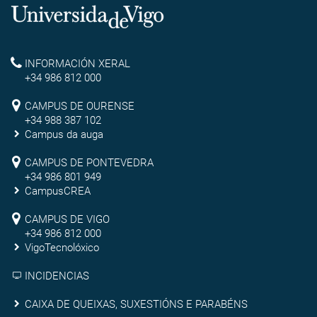
Universidade
de
Reitoría
INFORMACIÓN XERAL
Vigo
+34 986 812 000
Campus
CAMPUS DE OURENSE
+34 988 387 102
de
Campus da auga
Ourense
Campus
CAMPUS DE PONTEVEDRA
+34 986 801 949
de
CampusCREA
Campus
Pontevedra
CAMPUS DE VIGO
de
+34 986 812 000
VigoTecnolóxico
Vigo
INCIDENCIAS
Caixa
CAIXA DE QUEIXAS, SUXESTIÓNS E PARABÉNS