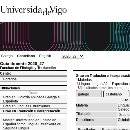
Galego
Castellano
English
Guia docente 2026_27
Facultad de Filología y Traducción
Centro
Grao en Tradución e Interpretaci
Horarios
Materias
Lingua: Lingua A2, I: Expresión e
Resultados previstos na materi
Titulaciones
Grado
galego
castellano
Grao en Filoloxía Aplicada Galega e
DAT
Española
Materia
Lingua: 
Grao en Linguas Estranxeiras
Galego
Grao en Tradución e Interpretación
Titulación
Grao e
Máster
Descritores
Cr.totai
Máster Universitario en Ensino do
Español como Lingua Estranxeira ou
Segunda Lingua
Resultados de Formación e Apre