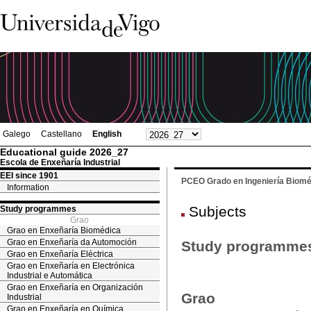
Galego
Castellano
English
Educational guide 2026_27
Escola de Enxeñaría Industrial
EEI since 1901
PCEO Grado en Ingeniería Bioméd
Information
Subjects
Study programmes
Grao
Grao en Enxeñaría Biomédica
Grao en Enxeñaría da Automoción
Study programme
Grao en Enxeñaría Eléctrica
Grao en Enxeñaría en Electrónica
Industrial e Automática
Grao en Enxeñaría en Organización
Grao
Industrial
Grao en Enxeñaría en Química