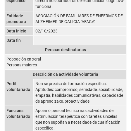
específico
directa nos obradoiros de estimulación cognitivo-
funcional.
Entidade
ASOCIACIÓN DE FAMILIARES DE ENFERMOS DE
promotora
ALZHEIMER DE GALICIA "AFAGA"
Data inicio
02/10/2023
Data fin
Persoas destinatarias
Poboación en xeral
Persoas maiores
Descrición da actividade voluntaria
Perfil
Non se precisa de formación específica.
voluntariado
Aptitudes: compromiso, seriedade, sociabilidade,
empatía, habilidades comunicativas, capacidade
de aprendizaxe, proactividade.
Funcións
Apoiar ó persoal técnico nas actividades de
voluntariado
estimulación terapéutica con tarefas sinxelas
que non supoñan a necesidade de cualificación
específica.