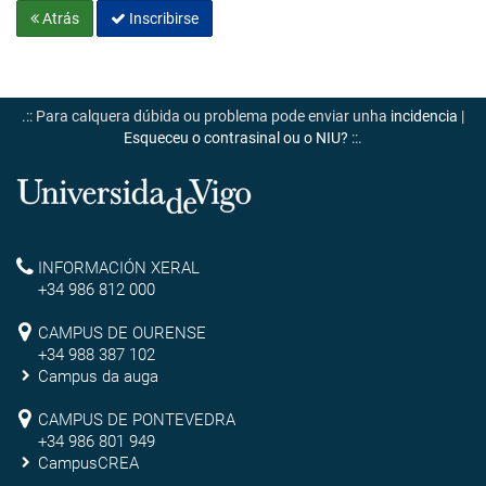
Atrás
Inscribirse
.:: Para calquera dúbida ou problema pode enviar unha
incidencia
|
Esqueceu o contrasinal ou o NIU?
::.
Universidade
de
Reitoría
INFORMACIÓN XERAL
Vigo
+34 986 812 000
Campus
CAMPUS DE OURENSE
+34 988 387 102
de
Campus da auga
Ourense
Campus
CAMPUS DE PONTEVEDRA
+34 986 801 949
de
CampusCREA