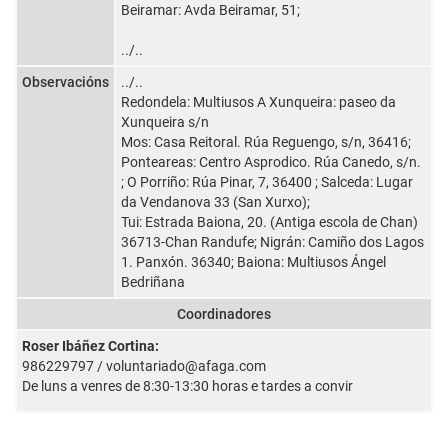
Beiramar: Avda Beiramar, 51;
../..
Observacións
../..
Redondela: Multiusos A Xunqueira: paseo da
Xunqueira s/n
Mos: Casa Reitoral. Rúa Reguengo, s/n, 36416;
Ponteareas: Centro Asprodico. Rúa Canedo, s/n.
; O Porriño: Rúa Pinar, 7, 36400 ; Salceda: Lugar
da Vendanova 33 (San Xurxo);
Tui: Estrada Baiona, 20. (Antiga escola de Chan)
36713-Chan Randufe; Nigrán: Camiño dos Lagos
1. Panxón. 36340; Baiona: Multiusos Ángel
Bedriñana
Coordinadores
Roser Ibáñez Cortina:
986229797 / voluntariado@afaga.com
De luns a venres de 8:30-13:30 horas e tardes a convir