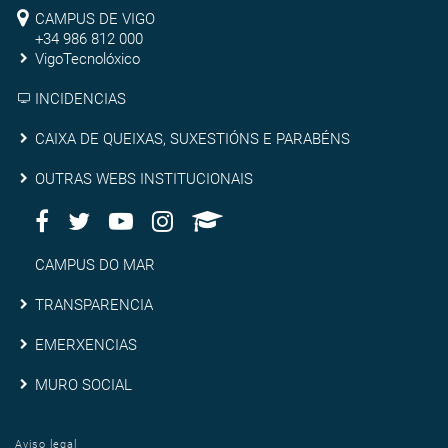
Campus
Pontevedra
CAMPUS DE VIGO
de
+34 986 812 000
VigoTecnolóxico
Vigo
INCIDENCIAS
Caixa
CAIXA DE QUEIXAS, SUXESTIÓNS E PARABÉNS
de
Outras
OUTRAS WEBS INSTITUCIONAIS
queixas,
Facebook
Twitter
Youtube
Instagram
AppleU
webs
Redes
suxestións
institucionais
Sociais
Campus
CAMPUS DO MAR
e
do
Transparencia
TRANSPARENCIA
parabéns
Mar
Emerxencias
EMERXENCIAS
Muro
MURO SOCIAL
social
Aviso legal