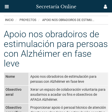
Secretaría Online
Menú
M
aplicación
us
Ir
INICIO
PROYECTOS
APOIO NOS OBRADOIROS DE ESTIMU...
Secretaría
o
contido
Apoio nos obradoiros de
Uvigo
principal
estimulación para persoas
con Alzhéimer en fase
leve
Nome
Apoio nos obradoiros de estimulación para
persoas con Alzhéimer en fase leve
Obxectivo
Xerar un espazo de colaboración voluntaria para
xeral
axudarnos a acadar os fins e obxectivos de
AFAGA Alzhéimer.
Obxectivo
Proporcionar apoio ó persoal técnico de atención