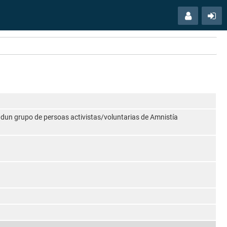
Menú
Ac
usuario
 dun grupo de persoas activistas/voluntarias de Amnistía