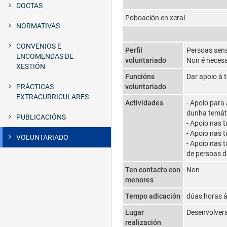
DOCTAS
Poboación en xeral
NORMATIVAS
CONVENIOS E
Perfil
Persoas sens
ENCOMENDAS DE
voluntariado
Non é necesa
XESTIÓN
Funcións
Dar apoio á t
PRÁCTICAS
voluntariado
EXTRACURRICULARES
Actividades
- Apoio para
dunha temát
PUBLICACIÓNS
- Apoio nas t
- Apoio nas 
VOLUNTARIADO
- Apoio nas 
de persoas d
Ten contacto con
Non
menores
Tempo adicación
dúas horas 
Lugar
Desenvolvera
realización