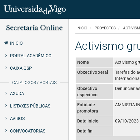
Ir
Secretaría Online
o
INICIO
PROYECTOS
ACTIVISM
Secretaría
contido
principal
Activismo gr
Uvigo
INICIO
PORTAL ACADÉMICO
Nome
Activismo gr
CAIXA QSP
Obxectivo xeral
Tarefas do a
Internaciona
CATÁLOGOS / PORTAIS
Obxectivo
Denunciar as
AXUDA
específico
Entidade
AMNISTIA I
LISTAXES PÚBLICAS
promotora
AVISOS
Data inicio
09/10/2023
CONVOCATORIAS
Data fin