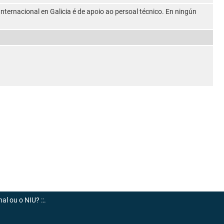
Internacional en Galicia é de apoio ao persoal técnico. En ningún
nal ou o NIU?
::.