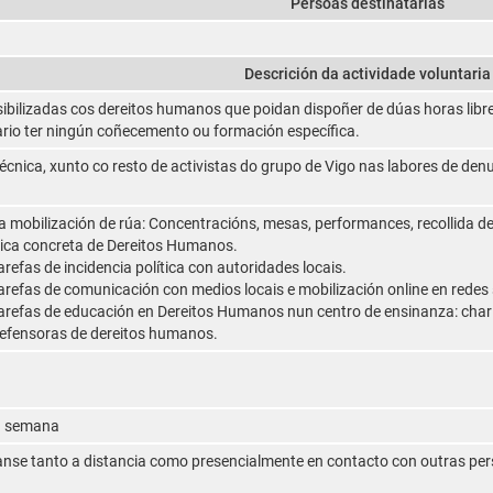
Persoas destinatarias
Descrición da actividade voluntaria
ibilizadas cos dereitos humanos que poidan dispoñer de dúas horas libr
rio ter ningún coñecemento ou formación específica.
écnica, xunto co resto de activistas do grupo de Vigo nas labores de denu
 a mobilización de rúa: Concentracións, mesas, performances, recollida de
ica concreta de Dereitos Humanos.
arefas de incidencia política con autoridades locais.
tarefas de comunicación con medios locais e mobilización online en redes 
tarefas de educación en Dereitos Humanos nun centro de ensinanza: charl
efensoras de dereitos humanos.
á semana
nse tanto a distancia como presencialmente en contacto con outras pers