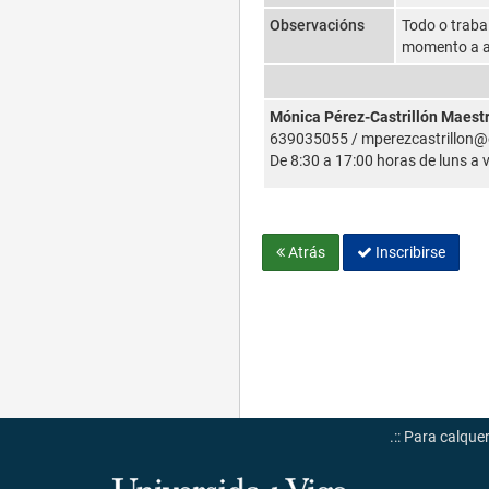
Observacións
Todo o trabal
momento a ac
Mónica Pérez-Castrillón Maestr
639035055 / mperezcastrillon@
De 8:30 a 17:00 horas de luns a 
Atrás
Inscribirse
.:: Para calqu