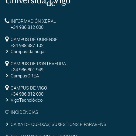
Universidade
de
Reitoría
INFORMACIÓN XERAL
Vigo
+34 986 812 000
Campus
CAMPUS DE OURENSE
+34 988 387 102
de
Campus da auga
Ourense
Campus
CAMPUS DE PONTEVEDRA
+34 986 801 949
de
CampusCREA
Campus
Pontevedra
CAMPUS DE VIGO
de
+34 986 812 000
VigoTecnolóxico
Vigo
INCIDENCIAS
Caixa
CAIXA DE QUEIXAS, SUXESTIÓNS E PARABÉNS