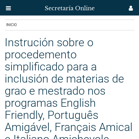
Secretaría Online
Menú
M
aplicación
us
Ir
INICIO
Secretaría
o
contido
Instrución sobre o
Uvigo
principal
procedemento
simplificado para a
inclusión de materias de
grao e mestrado nos
programas English
Friendly, Português
Amigável, Français Amical