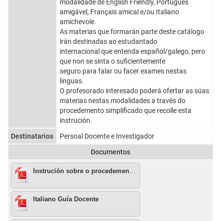
modalidade de English Friendly, Português
amigável, Français amical e/ou Italiano
amichevole.
As materias que formarán parte deste catálogo
irán destinadas ao estudantado
internacional que entenda español/galego, pero
que non se sinta o suficientemente
seguro para falar ou facer exames nestas
linguas.
O profesorado interesado poderá ofertar as súas
materias nestas modalidades a través do
procedemento simplificado que recolle esta
instrución.
Destinatarios
Persoal Docente e Investigador
Documentos
Instrución sobre o procedemento simplificado para a inclusión de materias de grao e mestrado nos programas Friendly, curso 2025-26
Italiano Guía Docente