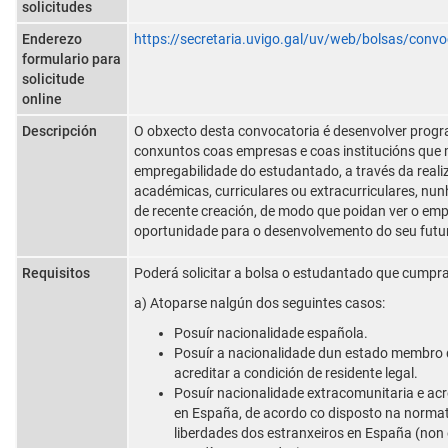
solicitudes
Enderezo
https://secretaria.uvigo.gal/uv/web/bolsas/convo
formulario para
solicitude
online
Descripción
O obxecto desta convocatoria é desenvolver prog
conxuntos coas empresas e coas institucións que 
empregabilidade do estudantado, a través da reali
académicas, curriculares ou extracurriculares, nunh
de recente creación, de modo que poidan ver o 
oportunidade para o desenvolvemento do seu futur
Requisitos
Poderá solicitar a bolsa o estudantado que cumpra 
a) Atoparse nalgún dos seguintes casos:
Posuír nacionalidade española.
Posuír a nacionalidade dun estado membro 
acreditar a condición de residente legal.
Posuír nacionalidade extracomunitaria e acre
en España, de acordo co disposto na normati
liberdades dos estranxeiros en España (non 