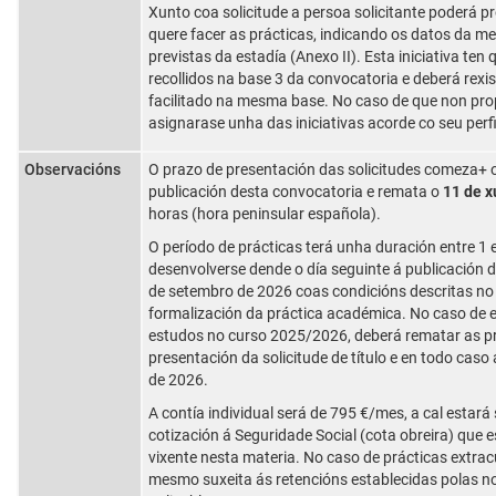
Xunto coa solicitude a persoa solicitante poderá pr
quere facer as prácticas, indicando os datos da m
previstas da estadía (Anexo II). Esta iniciativa ten
recollidos na base 3 da convocatoria e deberá rexi
facilitado na mesma base. No caso de que non pr
asignarase unha das iniciativas acorde co seu perf
Observacións
O prazo de presentación das solicitudes comeza+ o
publicación desta convocatoria e remata o
11 de x
horas (hora peninsular española).
O período de prácticas terá unha duración entre 1 
desenvolverse dende o día seguinte á publicación 
de setembro de 2026 coas condicións descritas n
formalización da práctica académica. No caso de e
estudos no curso 2025/2026, deberá rematar as pr
presentación da solicitude de título e en todo caso
de 2026.
A contía individual será de 795 €/mes, a cal estará
cotización á Seguridade Social (cota obreira) que 
vixente nesta materia. No caso de prácticas extracu
mesmo suxeita ás retencións establecidas polas no