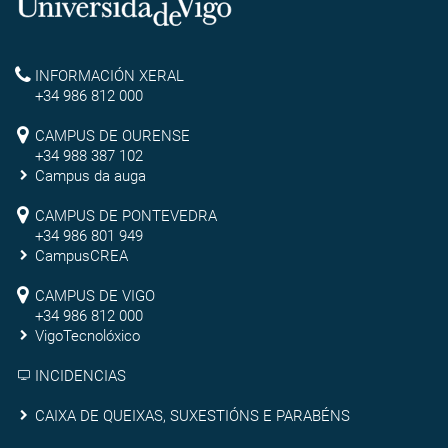
Universidade
de
Reitoría
INFORMACIÓN XERAL
Vigo
+34 986 812 000
Campus
CAMPUS DE OURENSE
+34 988 387 102
de
Campus da auga
Ourense
Campus
CAMPUS DE PONTEVEDRA
+34 986 801 949
de
CampusCREA
Campus
Pontevedra
CAMPUS DE VIGO
de
+34 986 812 000
VigoTecnolóxico
Vigo
INCIDENCIAS
Caixa
CAIXA DE QUEIXAS, SUXESTIÓNS E PARABÉNS