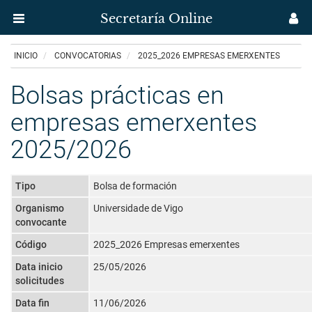
Secretaría Online
Menú
M
aplicación
us
Ir
INICIO
CONVOCATORIAS
2025_2026 EMPRESAS EMERXENTES
Secretaría
o
contido
Bolsas prácticas en
Uvigo
principal
empresas emerxentes
2025/2026
Tipo
Bolsa de formación
Organismo
Universidade de Vigo
convocante
Código
2025_2026 Empresas emerxentes
Data inicio
25/05/2026
solicitudes
Data fin
11/06/2026