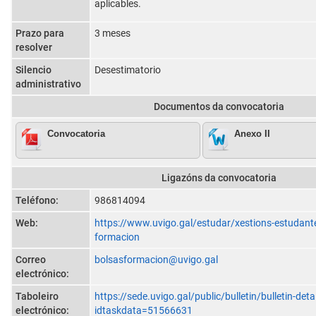
aplicables.
Prazo para
3 meses
resolver
Silencio
Desestimatorio
administrativo
Documentos da convocatoria
Convocatoria
Anexo II
Ligazóns da convocatoria
Teléfono:
986814094
Web:
https://www.uvigo.gal/estudar/xestions-estudant
formacion
Correo
bolsasformacion@uvigo.gal
electrónico:
Taboleiro
https://sede.uvigo.gal/public/bulletin/bulletin-deta
electrónico:
idtaskdata=51566631