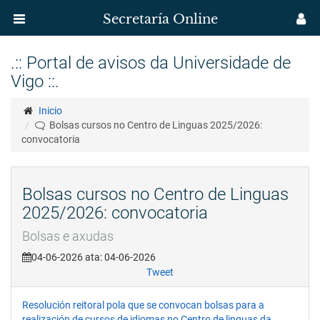
Secretaría Online
Menú
M
aplicación
us
Ir
.:: Portal de avisos da Universidade de
o
Secretaría
Vigo ::.
contido
principal
Uvigo
Inicio
Bolsas cursos no Centro de Linguas 2025/2026:
convocatoria
Bolsas cursos no Centro de Linguas
2025/2026: convocatoria
Bolsas e axudas
04-06-2026 ata: 04-06-2026
Tweet
Resolución reitoral pola que se convocan bolsas para a
realización de cursos de idiomas no Centro de linguas da