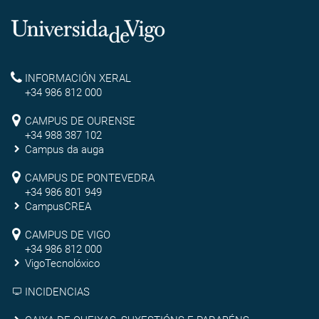
Universidade
de
Reitoría
INFORMACIÓN XERAL
Vigo
+34 986 812 000
Campus
CAMPUS DE OURENSE
+34 988 387 102
de
Campus da auga
Ourense
Campus
CAMPUS DE PONTEVEDRA
+34 986 801 949
de
CampusCREA
Campus
Pontevedra
CAMPUS DE VIGO
de
+34 986 812 000
VigoTecnolóxico
Vigo
INCIDENCIAS