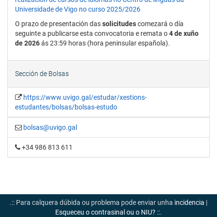
Universidade de Vigo no curso 2025/2026
O prazo de presentación das
solicitudes
comezará o día
seguinte a publicarse esta convocatoria e remata o
4 de xuño
de 2026
ás 23:59 horas (hora peninsular española).
Sección de Bolsas
https://www.uvigo.gal/estudar/xestions-
estudantes/bolsas/bolsas-estudo
bolsas@uvigo.gal
+34 986 813 611
.:: Para calquera dúbida ou problema pode enviar unha
incidencia
|
Esqueceu o contrasinal ou o NIU?
::.