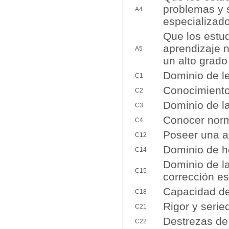
problemas y 
A4
especializado
Que los estud
aprendizaje 
A5
un alto grad
Dominio de l
C1
Conocimiento 
C2
Dominio de la
C3
Conocer norm
C4
Poseer una a
C12
Dominio de h
C14
Dominio de la
C15
corrección es
Capacidad de 
C18
Rigor y serie
C21
Destrezas de
C22