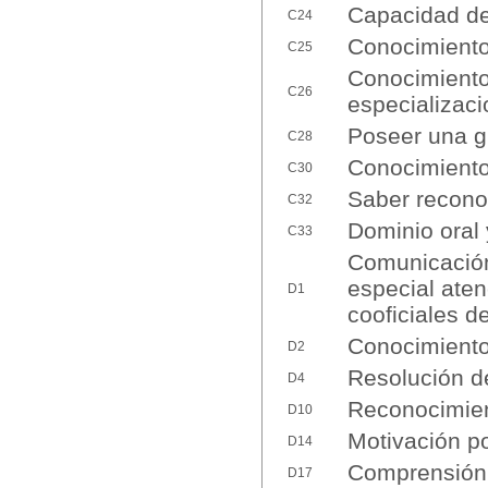
Capacidad de
C24
Conocimientos
C25
Conocimiento
C26
especializac
Poseer una g
C28
Conocimiento
C30
Saber reconoc
C32
Dominio oral 
C33
Comunicación 
especial aten
D1
cooficiales 
Conocimiento
D2
Resolución d
D4
Reconocimient
D10
Motivación po
D14
Comprensión 
D17