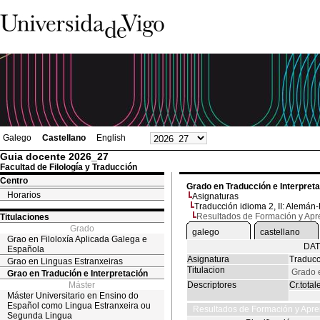
Galego
Castellano
English
Guia docente 2026_27
Facultad de Filología y Traducción
Centro
Grado en Traducción e Interpret
Horarios
Asignaturas
Traducción idioma 2, II: Alemán
Resultados de Formación y Apr
Titulaciones
Grado
galego
castellano
Grao en Filoloxía Aplicada Galega e
DAT
Española
Asignatura
Traducc
Grao en Linguas Estranxeiras
Titulacion
Grado e
Grao en Tradución e Interpretación
Máster
Descriptores
Cr.total
Máster Universitario en Ensino do
Español como Lingua Estranxeira ou
Resultados de Formación y Apre
Segunda Lingua