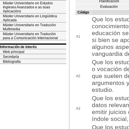
Planificación
Máster Universitario en Estudos
Evaluación
Ingleses Avanzados e as súas
Aplicacións
Código
Máster Universitario en Lingüística
Que los estu
Aplicada
conocimientos
Máster Universitario en Tradución
Multimedia
educación sec
Máster Universitario en Tradución
A1
para a Comunicación Internacional
si bien se ap
algunos aspe
Información de interés
Web principal
vanguardia d
Secretaría
Que los estud
Bibliografía
o vocación d
que suelen d
A2
argumentos y
estudio.
Que los estud
datos relevan
A3
emitir juicio
índole social,
Que los estud