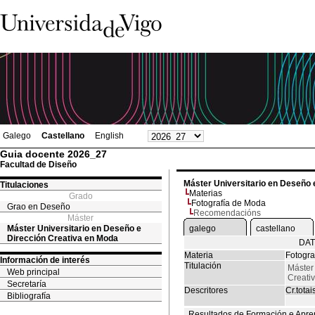
Galego
Castellano
English
Guia docente 2026_27
Facultad de Diseño
Máster Universitario en Deseño 
Titulaciones
Materias
Grado
Fotografía de Moda
Grao en Deseño
Recomendacións
Máster
Máster Universitario en Deseño e
galego
castellano
Dirección Creativa en Moda
DAT
Materia
Fotogra
Información de interés
Titulación
Máster
Web principal
Creati
Secretaría
Descritores
Cr.totai
Bibliografía
Resultados de Formación e Apre