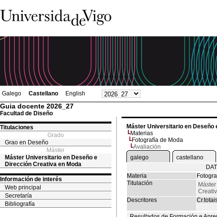
Galego
Castellano
English
Guia docente 2026_27
Facultad de Diseño
Máster Universitario en Deseño 
Titulaciones
Materias
Grado
Fotografía de Moda
Grao en Deseño
Avaliación
Máster
Máster Universitario en Deseño e
galego
castellano
Dirección Creativa en Moda
DAT
Materia
Fotogra
Información de interés
Titulación
Máster
Web principal
Creati
Secretaría
Descritores
Cr.totai
Bibliografía
Resultados de Formación e Apre