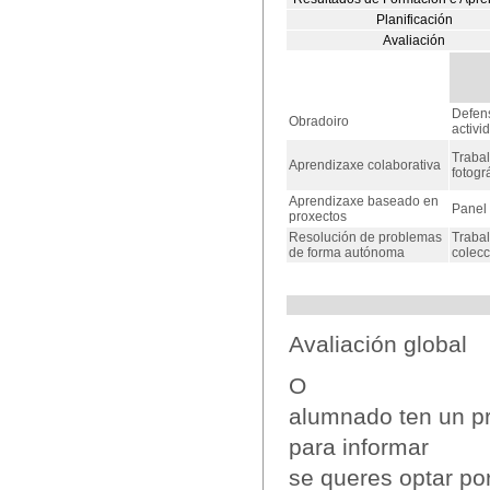
Planificación
Avaliación
Defens
Obradoiro
activi
Trabal
Aprendizaxe colaborativa
fotogr
Aprendizaxe baseado en
Panel 
proxectos
Resolución de problemas
Trabal
de forma autónoma
colec
Avaliación global
O
alumnado ten un p
para informar
se queres optar por