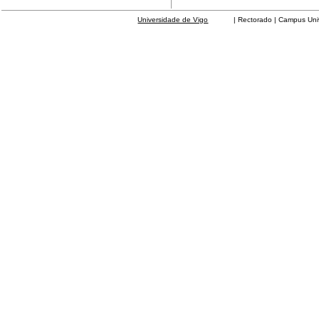
Universidade de Vigo
| Rectorado | Campus Universit