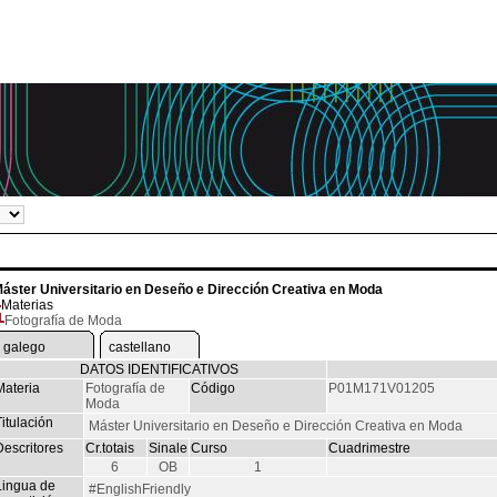
áster Universitario en Deseño e Dirección Creativa en Moda
Materias
Fotografía de Moda
galego
castellano
DATOS IDENTIFICATIVOS
Materia
Fotografía de
Código
P01M171V01205
Moda
itulación
Máster Universitario en Deseño e Dirección Creativa en Moda
Descritores
Cr.totais
Sinale
Curso
Cuadrimestre
6
OB
1
Lingua de
#EnglishFriendly