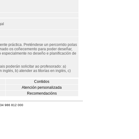
gal
nte práctica. Preténdese un percorrido polas
umnado os coñecemento para poder deseñar,
o especialmente no deseño e planificación de
is poderán solicitar ao profesorado: a)
inglés, b) atender as titorías en inglés, c)
Contidos
Atención personalizada
Recomendacións
+34 986 812 000