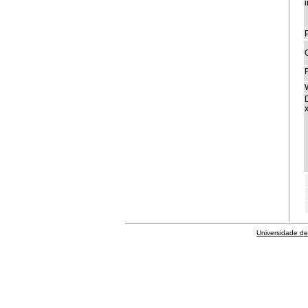
i
P
x
Universidade de