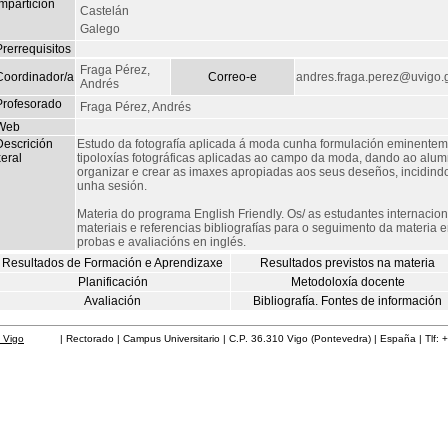
mpartición
Castelán
Galego
rerrequisitos
Fraga Pérez,
Coordinador/a
Correo-e
andres.fraga.perez@uvigo.
Andrés
Profesorado
Fraga Pérez, Andrés
Web
Descrición
Estudo da fotografía aplicada á moda cunha formulación eminenteme
eral
tipoloxías fotográficas aplicadas ao campo da moda, dando ao al
organizar e crear as imaxes apropiadas aos seus deseños, incidind
unha sesión.
Materia do programa English Friendly. Os/ as estudantes internaciona
materiais e referencias bibliografías para o seguimento da materia en 
probas e avaliacións en inglés.
Resultados de Formación e Aprendizaxe
Resultados previstos na materia
Planificación
Metodoloxía docente
Avaliación
Bibliografía. Fontes de información
 Vigo
| Rectorado | Campus Universitario | C.P. 36.310 Vigo (Pontevedra) | España | Tlf: 