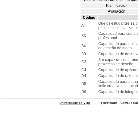
Planificación
Avaliación
Código
Que os estudantes saib
A4
públicos especializado
Capacidad para comprend
B3
profesional
Capacidade para aplica
B4
do deseño de moda
B9
Capacidade de desenvol
Ser capaz de comprende
C3
proxectos de deseño
C4
Capacidade de aplicar 
D4
Capacidade de razoament
Capacidade para a anál
D5
xeito creativo e innova
D9
Capacidade de integrac
Universidade de Vigo
| Rectorado | Campus Universit