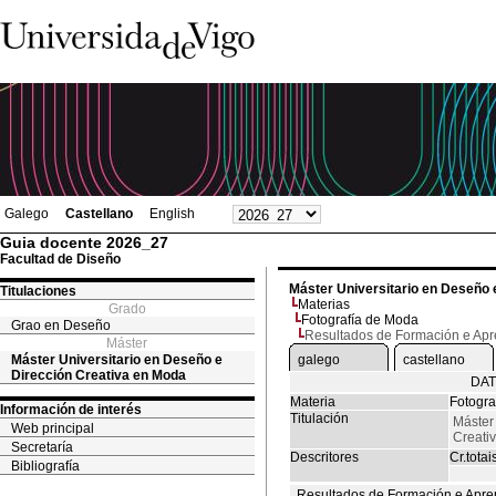
Galego
Castellano
English
Guia docente 2026_27
Facultad de Diseño
Máster Universitario en Deseño 
Titulaciones
Materias
Grado
Fotografía de Moda
Grao en Deseño
Resultados de Formación e Ap
Máster
Máster Universitario en Deseño e
galego
castellano
Dirección Creativa en Moda
DAT
Materia
Fotogra
Información de interés
Titulación
Máster
Web principal
Creati
Secretaría
Descritores
Cr.totai
Bibliografía
Resultados de Formación e Apre