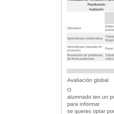
Planificación
Avaliación
Defens
Obradoiro
activi
Trabal
Aprendizaxe colaborativa
fotogr
Aprendizaxe baseado en
Panel 
proxectos
Resolución de problemas
Trabal
de forma autónoma
colec
Avaliación global
O
alumnado ten un p
para informar
se queres optar por