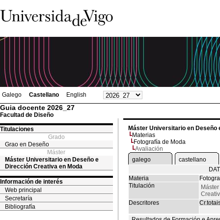
Galego
Castellano
English
Guia docente 2026_27
Facultad de Diseño
Máster Universitario en Deseño 
Titulaciones
Materias
Grado
Fotografía de Moda
Grao en Deseño
Avaliación
Máster
Máster Universitario en Deseño e
galego
castellano
Dirección Creativa en Moda
DAT
Materia
Fotogra
Información de interés
Titulación
Máster
Web principal
Creati
Secretaría
Descritores
Cr.totai
Bibliografía
Resultados de Formación e Apre