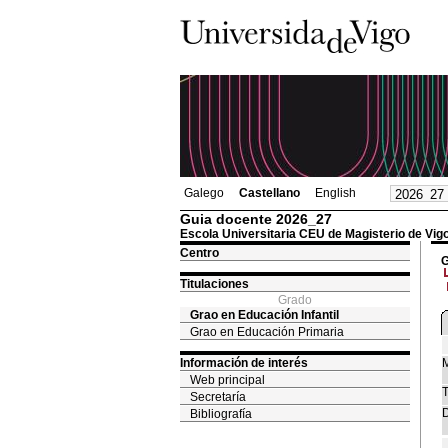
Galego
Castellano
English
Guia docente 2026_27
Escola Universitaria CEU de Magisterio de Vig
Centro
G
Titulaciones
Grado
Grao en Educación Infantil
Grao en Educación Primaria
Información de interés
M
Web principal
T
Secretaría
D
Bibliografía