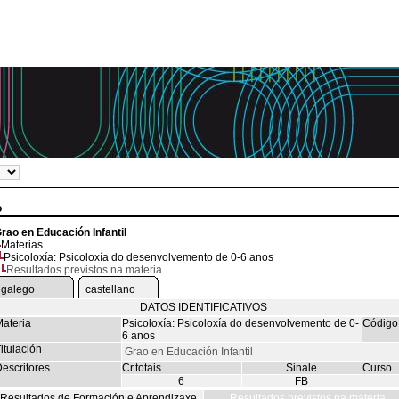
o
rao en Educación Infantil
Materias
Psicoloxía: Psicoloxía do desenvolvemento de 0-6 anos
Resultados previstos na materia
galego
castellano
DATOS IDENTIFICATIVOS
ateria
Psicoloxía: Psicoloxía do desenvolvemento de 0-
Código
6 anos
itulación
Grao en Educación Infantil
escritores
Cr.totais
Sinale
Curso
6
FB
Resultados de Formación e Aprendizaxe
Resultados previstos na materia