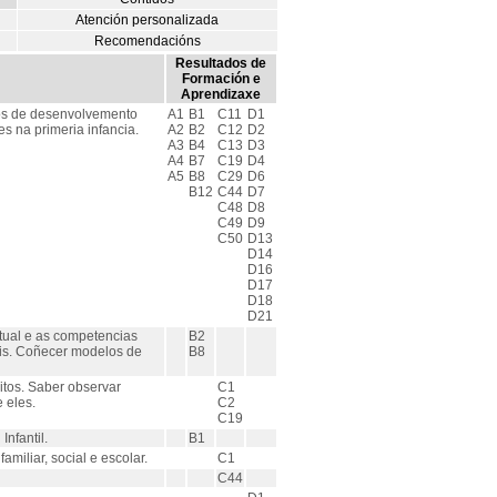
Atención personalizada
Recomendacións
Resultados de
Formación e
Aprendizaxe
sos de desenvolvemento
A1
B1
C11
D1
s na primeria infancia.
A2
B2
C12
D2
A3
B4
C13
D3
A4
B7
C19
D4
A5
B8
C29
D6
B12
C44
D7
C48
D8
C49
D9
C50
D13
D14
D16
D17
D18
D21
tual e as competencias
B2
ais. Coñecer modelos de
B8
itos. Saber observar
C1
 eles.
C2
C19
nfantil.
B1
miliar, social e escolar.
C1
C44