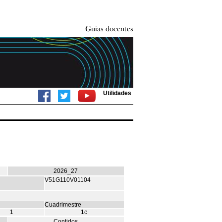
Utilidades
2026_27
V51G110V01104
Cuadrimestre
1
1c
Contidos