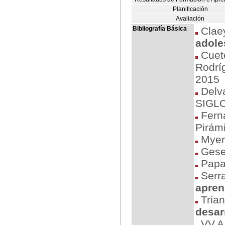
Planificación
Avaliación
Bibliografía Básica
Clae
adole
Cueto
Rodrí
2015
Delva
SIGLO
Ferná
Pirám
Myer
Gesel
Papal
Serra
aprend
Trian
desar
VV.A