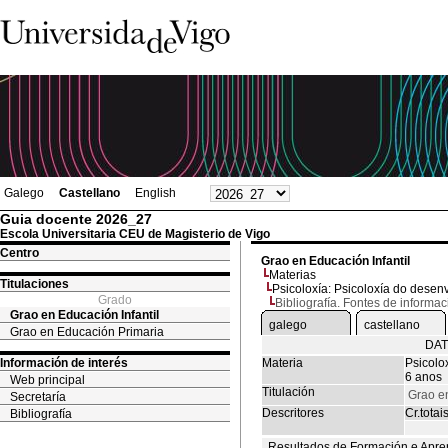
Galego
Castellano
English
Guia docente 2026_27
Escola Universitaria CEU de Magisterio de Vigo
Centro
Grao en Educación Infantil
Materias
Titulaciones
Psicoloxía: Psicoloxía do dese
Grado
Bibliografía. Fontes de informac
Grao en Educación Infantil
galego
castellano
Grao en Educación Primaria
DAT
Información de interés
Materia
Psicolo
6 anos
Web principal
Titulación
Grao en
Secretaría
Descritores
Cr.totai
Bibliografía
Resultados de Formación e Apre