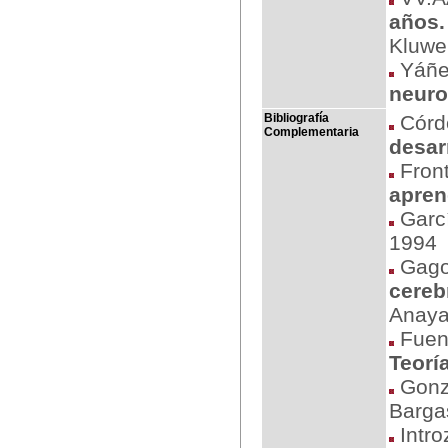
años.
Kluwe
Yáñe
neuro
Bibliografía
Córdo
Complementaria
desar
Front
apren
Garcí
1994
Gago,
cereb
Anaya
Fuent
Teorí
Gonzá
Barga
Intro