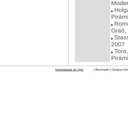
Moder
Holga
Pirám
Rome
Graó,
Stass
2007
Toro,
Pirám
Universidade de Vigo
| Rectorado | Campus Universit