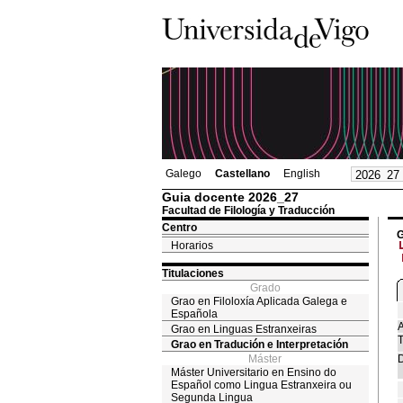
Galego
Castellano
English
Guia docente 2026_27
Facultad de Filología y Traducción
Centro
G
Horarios
Titulaciones
Grado
Grao en Filoloxía Aplicada Galega e
Española
A
Grao en Linguas Estranxeiras
T
Grao en Tradución e Interpretación
Máster
D
Máster Universitario en Ensino do
Español como Lingua Estranxeira ou
Segunda Lingua