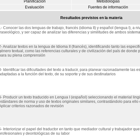
Planificación
Metodologías
Evaluación
Fuentes de información
Resultados previstos en la materia
1- Conocer las dos lenguas de trabajo, francés (idioma II) y español (lengua I), a niv
fraseológico, y ser capaz de analizar las diferencias y similitudes de ambos sistema
2- Analizar textos en la lengua de Idioma II (francés), identificando tanto las especif
género textual, como las referencias culturales y de civilización del país de donde 
para su plena comprensión
3- Identificar las dificultades del texto a traducir, para planear razonadamente las e
adaptadas a la función del texto, de su soporte y de sus destinatarios
4- Producir un texto traducido en Lengua I (español) seleccionando el material ling
estándares de norma y uso de textos originales similares, contrastándolo para ello 
Aplicar criterios razonados de revisión
5- Interiorizar el papel del traductor en tanto que mediador cultural y trabajador qu
profesionales y deontológicas de su labor