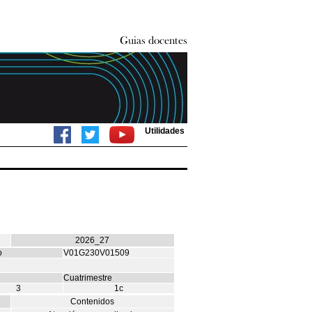
Utilidades
2026_27
o
V01G230V01509
Cuatrimestre
3
1c
Contenidos