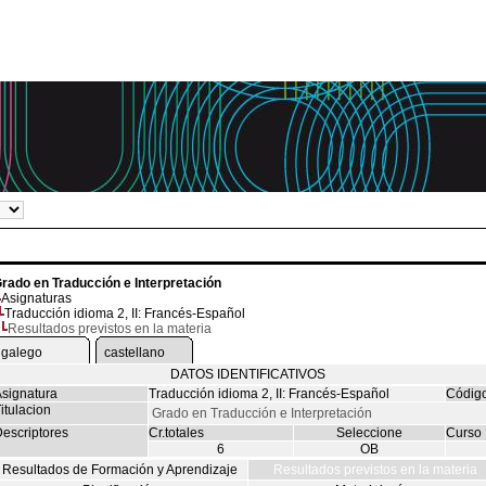
rado en Traducción e Interpretación
Asignaturas
Traducción idioma 2, II: Francés-Español
Resultados previstos en la materia
galego
castellano
DATOS IDENTIFICATIVOS
signatura
Traducción idioma 2, II: Francés-Español
Códig
itulacion
Grado en Traducción e Interpretación
escriptores
Cr.totales
Seleccione
Curso
6
OB
Resultados de Formación y Aprendizaje
Resultados previstos en la materia