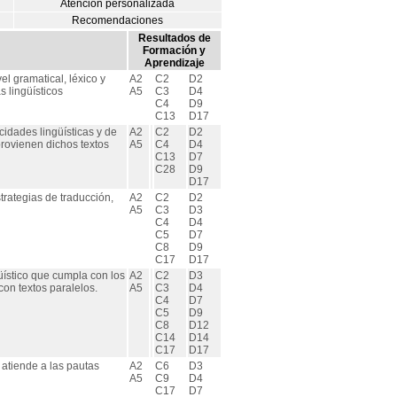
Atención personalizada
Recomendaciones
Resultados de
Formación y
Aprendizaje
el gramatical, léxico y
A2
C2
D2
s lingüísticos
A5
C3
D4
C4
D9
C13
D17
icidades lingüísticas y de
A2
C2
D2
provienen dichos textos
A5
C4
D4
C13
D7
C28
D9
D17
strategias de traducción,
A2
C2
D2
A5
C3
D3
C4
D4
C5
D7
C8
D9
C17
D17
üístico que cumpla con los
A2
C2
D3
con textos paralelos.
A5
C3
D4
C4
D7
C5
D9
C8
D12
C14
D14
C17
D17
e atiende a las pautas
A2
C6
D3
A5
C9
D4
C17
D7