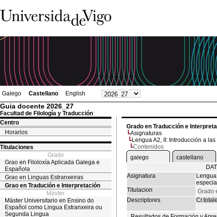
Galego
Castellano
English
Guia docente 2026_27
Facultad de Filología y Traducción
Centro
Grado en Traducción e Interpret
Horarios
Asignaturas
Lengua A2, II: Introducción a la
Contenidos
Titulaciones
Grado
galego
castellano
Grao en Filoloxía Aplicada Galega e
DAT
Española
Asignatura
Lengua 
Grao en Linguas Estranxeiras
especia
Grao en Tradución e Interpretación
Titulacion
Grado e
Máster
Descriptores
Cr.total
Máster Universitario en Ensino do
Español como Lingua Estranxeira ou
Segunda Lingua
Resultados de Formación y Apre