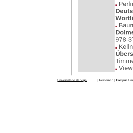
Perlm
Deuts
Wortl
Baum
Dolme
978-3
Kelln
Übers
Timme
Viewe
Universidade de Vigo
| Rectorado | Campus Universit