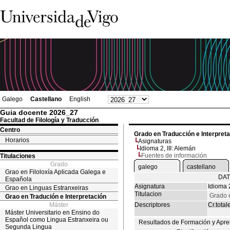
Galego
Castellano
English
Guia docente 2026_27
Facultad de Filología y Traducción
Centro
Grado en Traducción e Interpret
Horarios
Asignaturas
Idioma 2, III: Alemán
Fuentes de información
Titulaciones
Grado
galego
castellano
Grao en Filoloxía Aplicada Galega e
DAT
Española
Asignatura
Idioma 2
Grao en Linguas Estranxeiras
Titulacion
Grado e
Grao en Tradución e Interpretación
Máster
Descriptores
Cr.total
Máster Universitario en Ensino do
Español como Lingua Estranxeira ou
Resultados de Formación y Apre
Segunda Lingua