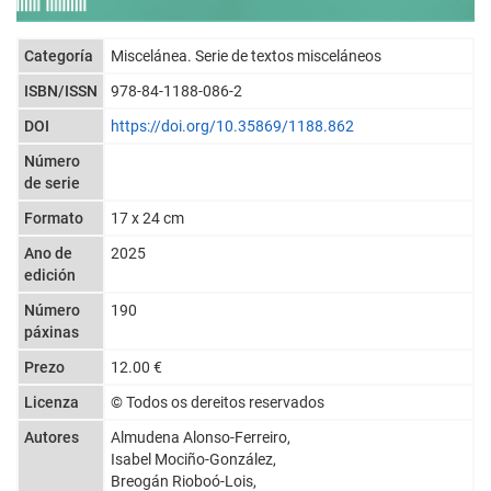
Categoría
Miscelánea. Serie de textos misceláneos
ISBN/ISSN
978-84-1188-086-2
DOI
https://doi.org/10.35869/1188.862
Número
de serie
Formato
17 x 24 cm
Ano de
2025
edición
Número
190
páxinas
Prezo
12.00 €
Licenza
© Todos os dereitos reservados
Autores
Almudena Alonso-Ferreiro,
Isabel Mociño-González,
Breogán Rioboó-Lois,