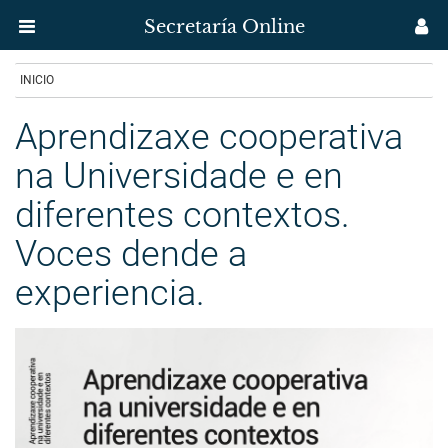
Secretaría Online
Menú
M
aplicación
us
Ir
INICIO
Secretaría
o
contido
Aprendizaxe cooperativa
Uvigo
principal
na Universidade e en
diferentes contextos.
Voces dende a
experiencia.