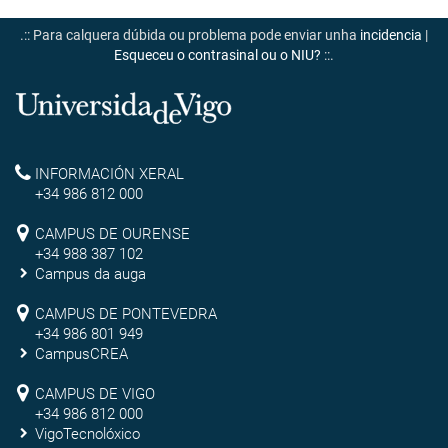
.:: Para calquera dúbida ou problema pode enviar unha
incidencia
|
Esqueceu o contrasinal ou o NIU?
::.
Universidade
de
Reitoría
INFORMACIÓN XERAL
Vigo
+34 986 812 000
Campus
CAMPUS DE OURENSE
+34 988 387 102
de
Campus da auga
Ourense
Campus
CAMPUS DE PONTEVEDRA
+34 986 801 949
de
CampusCREA
Campus
Pontevedra
CAMPUS DE VIGO
de
+34 986 812 000
VigoTecnolóxico