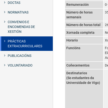
DOCTAS
Remuneración
0
NORMATIVAS
Número de horas
3
semanais
CONVENIOS E
Número de horas total
2
ENCOMENDAS DE
XESTIÓN
Xornada completa
N
Horario
Xo
PRÁCTICAS
EXTRACURRICULARES
Funcións
Fo
El
PUBLICACIÓNS
Au
VOLUNTARIADO
Coñecementos
De
Destinatarios
(So estudantes da
Universidade de Vigo)