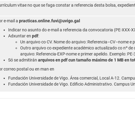
rrículum vitae no que se faga constar a referencia desta bolsa, expedi
r e-mail a
practicas.online.fuvi@uvigo.gal
Indicar no asunto do e-mail a referencia da convocatoria (PE-XXX-
Adxuntar en
pdf
:
Un arquivo co CV. Nome do arquivo: Referencia–CV–nome e p
Outro arquivo co expediente académico actualizado co nº de 
arquivo: Referencia-EXP-nome e primer apelido. Exemplo: P
Só se admitirán
arquivos en pdf cun tamaño máximo de 1 MB en tot
r correo postal ou en man en
Fundación Universidade de Vigo. Área comercial, Local A-12. Campus
Fundación Universidade de Vigo. Edificio Administrativo. Campus Un