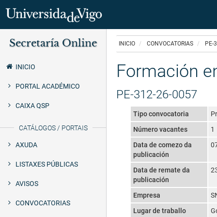
Ir
Secretaría Online
o
INICIO
CONVOCATORIAS
PE-3
Secretaría
contido
principal
Formación en
Uvigo
INICIO
PORTAL ACADÉMICO
PE-312-26-0057
CAIXA QSP
Tipo convocatoria
Pr
CATÁLOGOS / PORTAIS
Número vacantes
1
AXUDA
Data de comezo da
0
publicación
LISTAXES PÚBLICAS
Data de remate da
2
publicación
AVISOS
Empresa
S
CONVOCATORIAS
Lugar de traballo
G