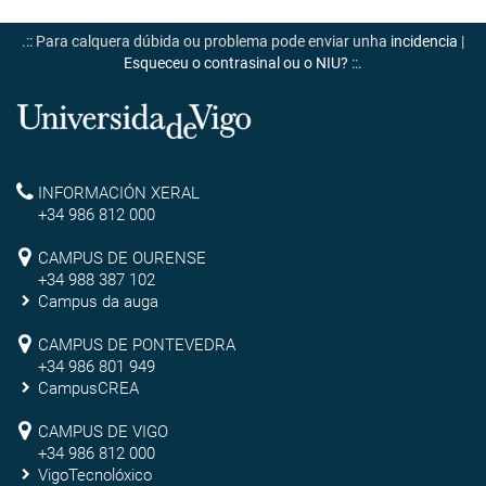
.:: Para calquera dúbida ou problema pode enviar unha
incidencia
|
Esqueceu o contrasinal ou o NIU?
::.
Universidade
de
Reitoría
INFORMACIÓN XERAL
Vigo
+34 986 812 000
Campus
CAMPUS DE OURENSE
+34 988 387 102
de
Campus da auga
Ourense
Campus
CAMPUS DE PONTEVEDRA
+34 986 801 949
de
CampusCREA
Campus
Pontevedra
CAMPUS DE VIGO
de
+34 986 812 000
VigoTecnolóxico