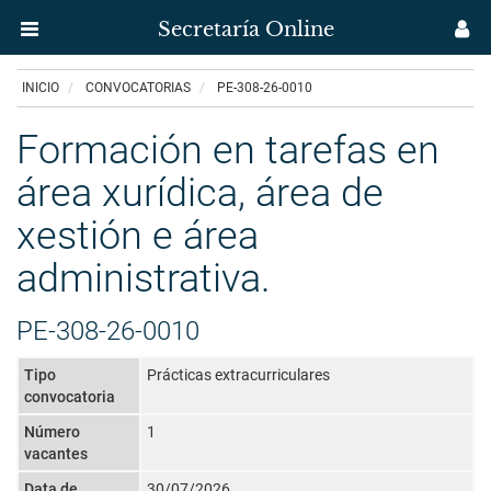
Secretaría Online
Menú
M
aplicación
us
Ir
INICIO
CONVOCATORIAS
PE-308-26-0010
Secretaría
o
contido
Formación en tarefas en
Uvigo
principal
área xurídica, área de
xestión e área
administrativa.
PE-308-26-0010
Tipo
Prácticas extracurriculares
convocatoria
Número
1
vacantes
Data de
30/07/2026