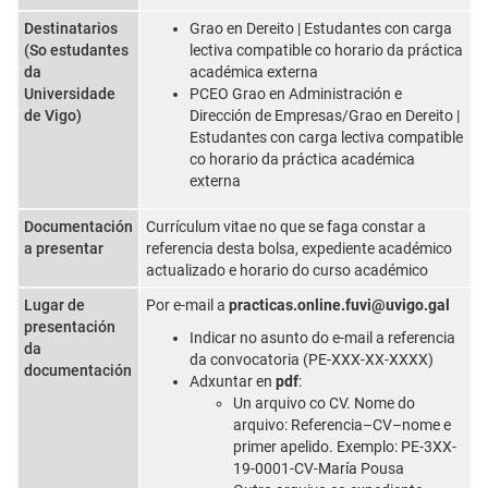
Destinatarios
Grao en Dereito | Estudantes con carga
(So estudantes
lectiva compatible co horario da práctica
da
académica externa
Universidade
PCEO Grao en Administración e
de Vigo)
Dirección de Empresas/Grao en Dereito |
Estudantes con carga lectiva compatible
co horario da práctica académica
externa
Documentación
Currículum vitae no que se faga constar a
a presentar
referencia desta bolsa, expediente académico
actualizado e horario do curso académico
Lugar de
Por e-mail a
practicas.online.fuvi@uvigo.gal
presentación
Indicar no asunto do e-mail a referencia
da
da convocatoria (PE-XXX-XX-XXXX)
documentación
Adxuntar en
pdf
:
Un arquivo co CV. Nome do
arquivo: Referencia–CV–nome e
primer apelido. Exemplo: PE-3XX-
19-0001-CV-María Pousa