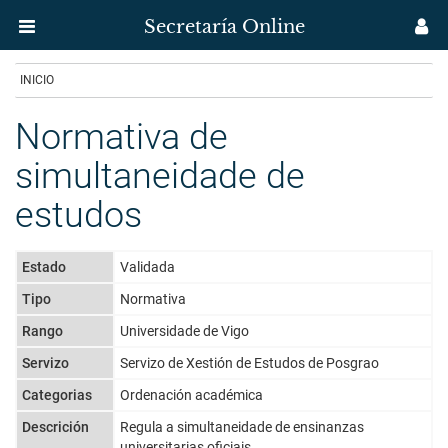
Secretaría Online
Menú
M
aplicación
us
Ir
INICIO
Secretaría
o
contido
Normativa de
Uvigo
principal
simultaneidade de
estudos
Estado
Validada
Tipo
Normativa
Rango
Universidade de Vigo
Servizo
Servizo de Xestión de Estudos de Posgrao
Categorias
Ordenación académica
Descrición
Regula a simultaneidade de ensinanzas
universitarias oficiais