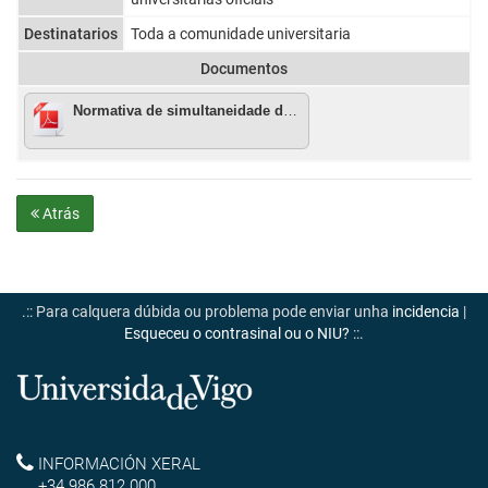
Destinatarios
Toda a comunidade universitaria
Documentos
Normativa de simultaneidade de estudos
Atrás
.:: Para calquera dúbida ou problema pode enviar unha
incidencia
|
Esqueceu o contrasinal ou o NIU?
::.
Universidade
de
Reitoría
INFORMACIÓN XERAL
Vigo
+34 986 812 000