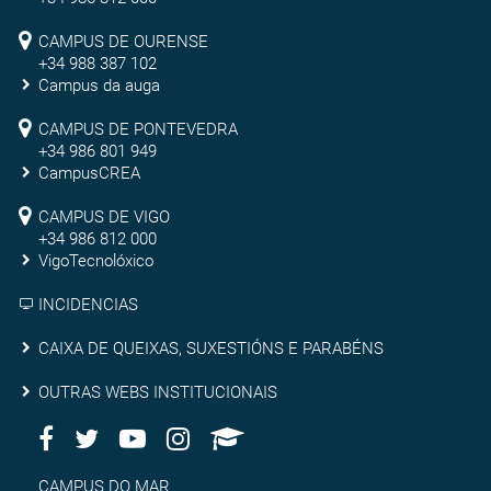
Campus
CAMPUS DE OURENSE
+34 988 387 102
de
Campus da auga
Ourense
Campus
CAMPUS DE PONTEVEDRA
+34 986 801 949
de
CampusCREA
Campus
Pontevedra
CAMPUS DE VIGO
de
+34 986 812 000
VigoTecnolóxico
Vigo
INCIDENCIAS
Caixa
CAIXA DE QUEIXAS, SUXESTIÓNS E PARABÉNS
de
Outras
OUTRAS WEBS INSTITUCIONAIS
queixas,
Facebook
Twitter
Youtube
Instagram
AppleU
webs
Redes
suxestións
institucionais
Sociais
CAMPUS DO MAR