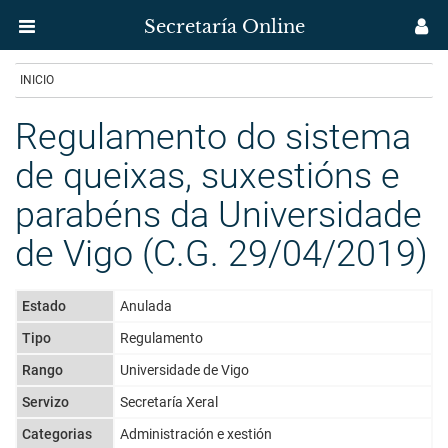
Secretaría Online
Menú
M
aplicación
us
Ir
INICIO
Secretaría
o
contido
Regulamento do sistema
Uvigo
principal
de queixas, suxestións e
parabéns da Universidade
de Vigo (C.G. 29/04/2019)
Estado
Anulada
Tipo
Regulamento
Rango
Universidade de Vigo
Servizo
Secretaría Xeral
Categorias
Administración e xestión