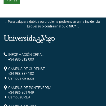
Atrás
.:: Para calquera dúbida ou problema pode enviar unha
incidencia
|
Esqueceu o contrasinal ou o NIU?
::.
Universidade
de
Reitoría
INFORMACIÓN XERAL
Vigo
+34 986 812 000
Campus
CAMPUS DE OURENSE
+34 988 387 102
de
Campus da auga
Ourense
Campus
CAMPUS DE PONTEVEDRA
+34 986 801 949
de
CampusCREA
Campus