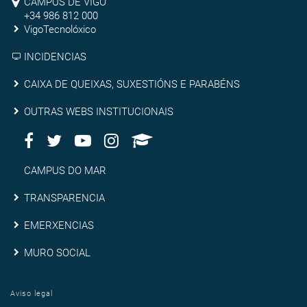
Pontevedra
CAMPUS DE VIGO
de
+34 986 812 000
VigoTecnolóxico
Vigo
INCIDENCIAS
Caixa
CAIXA DE QUEIXAS, SUXESTIÓNS E PARABÉNS
de
Outras
OUTRAS WEBS INSTITUCIONAIS
queixas,
Facebook
Twitter
Youtube
Instagram
AppleU
webs
Redes
suxestións
institucionais
Sociais
Campus
CAMPUS DO MAR
e
do
Transparencia
TRANSPARENCIA
parabéns
Mar
Emerxencias
EMERXENCIAS
Muro
MURO SOCIAL
social
Aviso legal