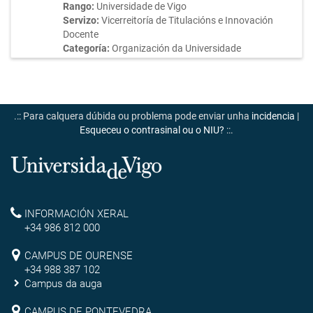
Rango:
Universidade de Vigo
Servizo:
Vicerreitoría de Titulacións e Innovación
Docente
Categoría:
Organización da Universidade
.:: Para calquera dúbida ou problema pode enviar unha
incidencia
|
Esqueceu o contrasinal ou o NIU?
::.
Universidade
de
Reitoría
INFORMACIÓN XERAL
Vigo
+34 986 812 000
Campus
CAMPUS DE OURENSE
+34 988 387 102
de
Campus da auga
CAMPUS DE PONTEVEDRA