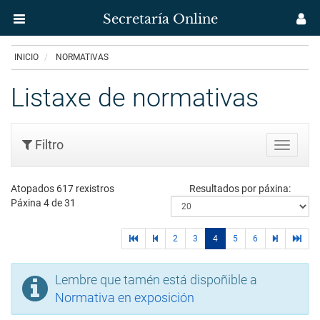
Secretaría Online
Menú
M
aplicación
us
Ir
INICIO
NORMATIVAS
Secretaría
o
contido
Listaxe de normativas
Uvigo
principal
Filtro
Buscar
Atopados 617 rexistros
Resultados por páxina:
Páxina 4 de 31
primera
páginas
2
3
4
5
6
páginas
últim
página
previas
siguientes
págin
Lembre que tamén está dispoñible a
Normativa en exposición