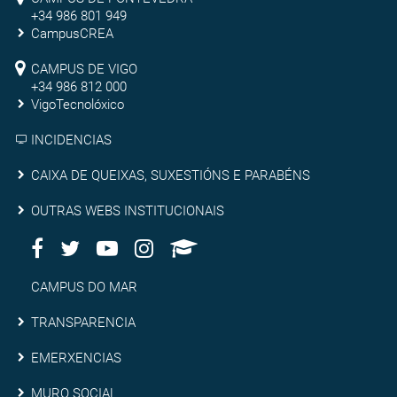
Ourense
Campus
+34 986 801 949
de
CampusCREA
Campus
Pontevedra
CAMPUS DE VIGO
de
+34 986 812 000
VigoTecnolóxico
Vigo
INCIDENCIAS
Caixa
CAIXA DE QUEIXAS, SUXESTIÓNS E PARABÉNS
de
Outras
OUTRAS WEBS INSTITUCIONAIS
queixas,
Facebook
Twitter
Youtube
Instagram
AppleU
webs
Redes
suxestións
institucionais
Sociais
Campus
CAMPUS DO MAR
e
do
Transparencia
TRANSPARENCIA
parabéns
Mar
Emerxencias
EMERXENCIAS
MURO SOCIAL