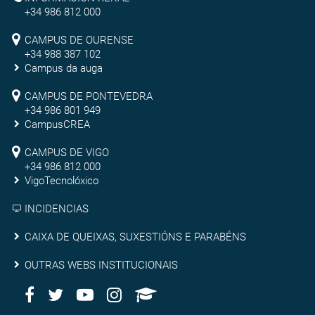
Reitoría
Vigo
+34 986 812 000
Campus
CAMPUS DE OURENSE
+34 988 387 102
de
Campus da auga
Ourense
Campus
CAMPUS DE PONTEVEDRA
+34 986 801 949
de
CampusCREA
Campus
Pontevedra
CAMPUS DE VIGO
de
+34 986 812 000
VigoTecnolóxico
Vigo
INCIDENCIAS
Caixa
CAIXA DE QUEIXAS, SUXESTIÓNS E PARABÉNS
de
Outras
OUTRAS WEBS INSTITUCIONAIS
queixas,
Facebook
Twitter
Youtube
Instagram
AppleU
webs
Redes