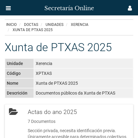
Secretaría Online
Menú
M
aplicación
us
Ir
INICIO
DOCTAS
UNIDADES
XERENCIA
Secretaría
o
XUNTA DE PTXAS 2025
contido
Uvigo
principal
Xunta de PTXAS 2025
Unidade
Xerencia
Código
XPTXAS
Nome
Xunta de PTXAS 2025
Descrición
Documentos públicos da Xunta de PTXAS
Actas do ano 2025
7 Documentos
Sección privada, necesita identificación previa.
Únicamente accesible para determinados colectivos.