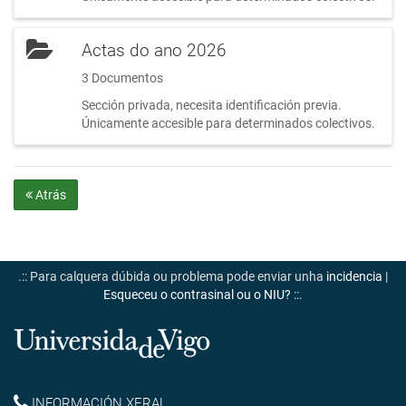
Actas do ano 2026
3 Documentos
Sección privada, necesita identificación previa.
Únicamente accesible para determinados colectivos.
Atrás
.:: Para calquera dúbida ou problema pode enviar unha
incidencia
|
Esqueceu o contrasinal ou o NIU?
::.
Universidade
de
INFORMACIÓN XERAL