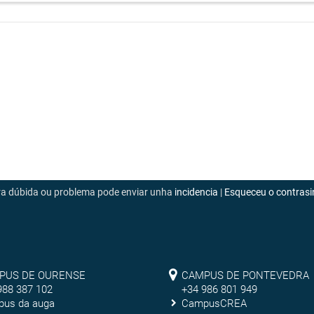
era dúbida ou problema pode enviar unha
incidencia
|
Esqueceu o contrasi
mpus
Campus
PUS DE OURENSE
CAMPUS DE PONTEVEDRA
988 387 102
+34 986 801 949
de
us da auga
CampusCREA