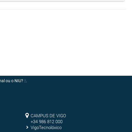
nal ou o NIU?
::.
Campus
CAMPUS DE VIGO
de
+34 986 812 000
VigoTecnolóxico