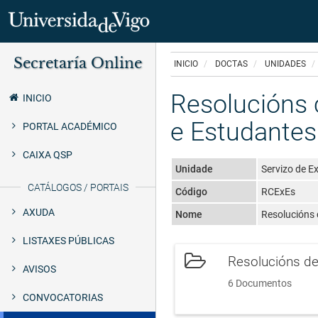
Ir
Secretaría Online
o
INICIO
DOCTAS
UNIDADES
Secretaría
contido
principal
Resolucións 
Uvigo
INICIO
e Estudantes
PORTAL ACADÉMICO
CAIXA QSP
Unidade
Servizo de Ex
CATÁLOGOS / PORTAIS
Código
RCExEs
AXUDA
Nome
Resolucións 
LISTAXES PÚBLICAS
Resolucións d
AVISOS
6 Documentos
CONVOCATORIAS