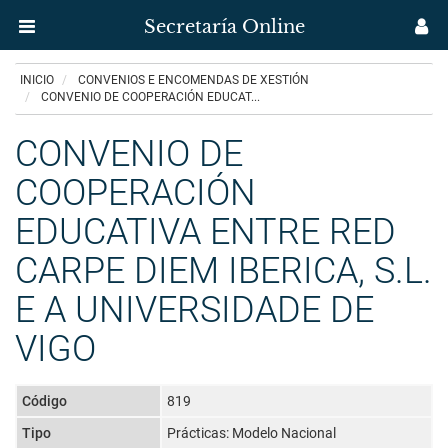
Secretaría Online
Menú
M
aplicación
us
Ir
INICIO
CONVENIOS E ENCOMENDAS DE XESTIÓN
Secretaría
o
CONVENIO DE COOPERACIÓN EDUCAT...
contido
Uvigo
principal
CONVENIO DE
COOPERACIÓN
EDUCATIVA ENTRE RED
CARPE DIEM IBERICA, S.L.
E A UNIVERSIDADE DE
VIGO
Código
819
Tipo
Prácticas: Modelo Nacional