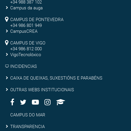
+34 988 387 102
de
Campus da auga
Ourense
Campus
CAMPUS DE PONTEVEDRA
+34 986 801 949
de
CampusCREA
Campus
Pontevedra
CAMPUS DE VIGO
de
+34 986 812 000
VigoTecnolóxico
Vigo
INCIDENCIAS
Caixa
CAIXA DE QUEIXAS, SUXESTIÓNS E PARABÉNS
de
Outras
OUTRAS WEBS INSTITUCIONAIS
queixas,
Facebook
Twitter
Youtube
Instagram
AppleU
webs
Redes
suxestións
institucionais
Sociais
Campus
CAMPUS DO MAR
e
do
Transparencia
TRANSPARENCIA