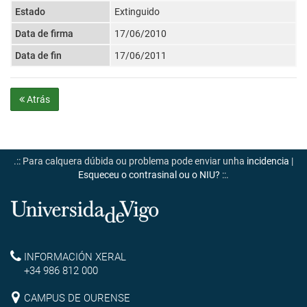
Estado
Extinguido
Data de firma
17/06/2010
Data de fin
17/06/2011
Atrás
.:: Para calquera dúbida ou problema pode enviar unha
incidencia
|
Esqueceu o contrasinal ou o NIU?
::.
Universidade
de
Reitoría
INFORMACIÓN XERAL
Vigo
+34 986 812 000
Campus
CAMPUS DE OURENSE