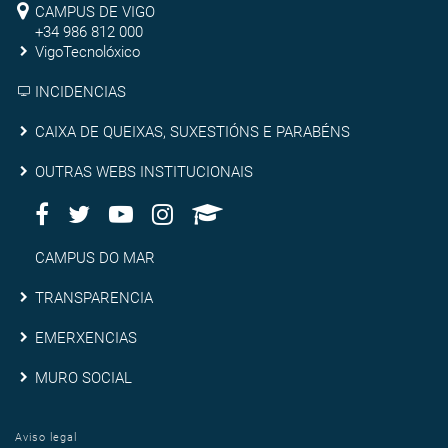
Pontevedra
CAMPUS DE VIGO
de
+34 986 812 000
VigoTecnolóxico
Vigo
INCIDENCIAS
Caixa
CAIXA DE QUEIXAS, SUXESTIÓNS E PARABÉNS
de
Outras
OUTRAS WEBS INSTITUCIONAIS
queixas,
Facebook
Twitter
Youtube
Instagram
AppleU
webs
Redes
suxestións
institucionais
Sociais
Campus
CAMPUS DO MAR
e
do
Transparencia
TRANSPARENCIA
parabéns
Mar
Emerxencias
EMERXENCIAS
Muro
MURO SOCIAL
social
Aviso legal