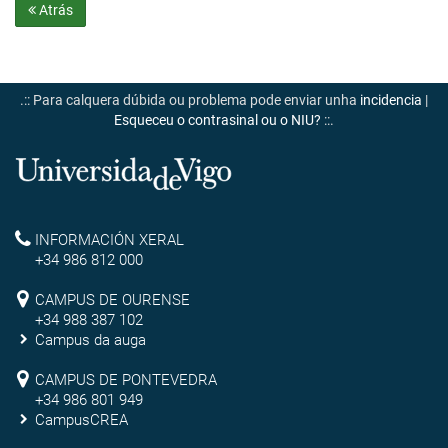
Atrás
.:: Para calquera dúbida ou problema pode enviar unha
incidencia
|
Esqueceu o contrasinal ou o NIU?
::.
Universidade
de
Reitoría
INFORMACIÓN XERAL
Vigo
+34 986 812 000
Campus
CAMPUS DE OURENSE
+34 988 387 102
de
Campus da auga
Ourense
Campus
CAMPUS DE PONTEVEDRA
+34 986 801 949
de
CampusCREA
Campus