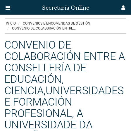
Secretaría Online
Menú
M
aplicación
us
Ir
INICIO
CONVENIOS E ENCOMENDAS DE XESTIÓN
Secretaría
o
CONVENIO DE COLABORACIÓN ENTRE...
contido
Uvigo
principal
CONVENIO DE
COLABORACIÓN ENTRE A
CONSELLERÍA DE
EDUCACIÓN,
CIENCIA,UNIVERSIDADES
E FORMACIÓN
PROFESIONAL, A
UNIVERSIDADE DA