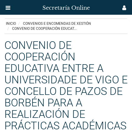
Secretaría Online
Menú
M
aplicación
us
Ir
INICIO
CONVENIOS E ENCOMENDAS DE XESTIÓN
Secretaría
o
CONVENIO DE COOPERACIÓN EDUCAT...
contido
Uvigo
principal
CONVENIO DE
COOPERACIÓN
EDUCATIVA ENTRE A
UNIVERSIDADE DE VIGO E
CONCELLO DE PAZOS DE
BORBÉN PARA A
REALIZACIÓN DE
PRÁCTICAS ACADÉMICAS