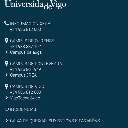
Universidade
de
Reitoría
INFORMACIÓN XERAL
Vigo
+34 986 812 000
Campus
CAMPUS DE OURENSE
+34 988 387 102
de
Campus da auga
Ourense
Campus
CAMPUS DE PONTEVEDRA
+34 986 801 949
de
CampusCREA
Campus
Pontevedra
CAMPUS DE VIGO
de
+34 986 812 000
VigoTecnolóxico
Vigo
INCIDENCIAS
Caixa
CAIXA DE QUEIXAS, SUXESTIÓNS E PARABÉNS