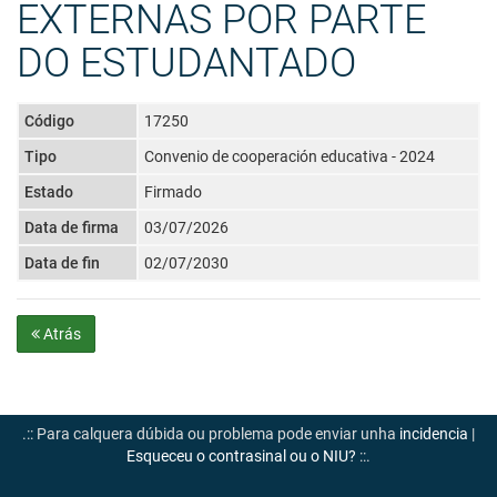
EXTERNAS POR PARTE
DO ESTUDANTADO
Código
17250
Tipo
Convenio de cooperación educativa - 2024
Estado
Firmado
Data de firma
03/07/2026
Data de fin
02/07/2030
Atrás
.:: Para calquera dúbida ou problema pode enviar unha
incidencia
|
Esqueceu o contrasinal ou o NIU?
::.